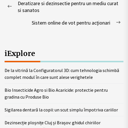
Deratizare si dezinsectie pentru un mediu curat
navigation
Previous
si sanatos
post:
Sistem online de vot pentru acționari
Nex
pos
iExplore
De la vitrină la Configuratorul 3D: cum tehnologia schimbă
complet modul în care sunt alese verighetele
Bio Insecticide Agro si Bio Acaricide: protectie pentru
gradina cu Produse Bio
Sigilarea dentară la copii: un scut simplu împotriva cariilor
Dezinsecție ploșnițe Cluj și Brașov: ghidul chiriilor