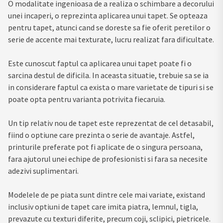
O modalitate ingenioasa de a realiza o schimbare a decorului
unei incaperi, o reprezinta aplicarea unui tapet. Se opteaza
pentru tapet, atunci cand se doreste sa fie oferit peretilor o
serie de accente mai texturate, lucru realizat fara dificultate.
Este cunoscut faptul ca aplicarea unui tapet poate fi o
sarcina destul de dificila. In aceasta situatie, trebuie sa se ia
in considerare faptul ca exista o mare varietate de tipuri si se
poate opta pentru varianta potrivita fiecaruia.
Un tip relativ nou de tapet este reprezentat de cel detasabil,
fiind o optiune care prezinta o serie de avantaje. Astfel,
printurile preferate pot fi aplicate de o singura persoana,
fara ajutorul unei echipe de profesionisti si fara sa necesite
adezivi suplimentari.
Modelele de pe piata sunt dintre cele mai variate, existand
inclusiv optiuni de tapet care imita piatra, lemnul, tigla,
prevazute cu texturi diferite, precum coji, sclipici, pietricele.