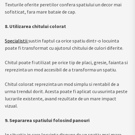
Texturile oferite peretilor confera spatiului un decor mai
sofisticat, fara mare bataie de cap.
8. Utilizarea chitului colorat
Specialistii
sustin faptul ca orice spatiu dintr-o locuinta
poate fi transformat cu ajutorul chitului de culori diferite.
Chitul poate fi utilizat pe orice tip de placi, gresie, faianta si
reprezinta un mod accesibil de a transforma un spatiu.
Chitul colorat reprezinta un mod simplu si rentabil de a
urma trendul dorit. Acesta poate fi aplicat cu usurinta peste
lucrarile existente, avand rezultate de un mare impact
vizual.
9. Separarea spatiului folosind panouri
In situatia in care locuinta dispune de un spatiu mai mare,