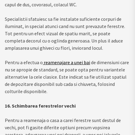
capul de dus, covorasul, colacul WC.
Specialistii sfatuiesc sa fie instalate suficiente corpuri de
iluminat, in special atunci cand nu sunt prevazute ferestre.
Tot pentru un efect vizual de spatiu marit, se poate
completa decorul cu o oglinda generoasa. Un plus il aduce
amplasarea unui ghiveci cu flori, inviorand locul.
Pentru a efectua o
reamenajare a unei bai
de dimensiuni care
nu se apropie de standard, se poate opta pentru variantele
alternative la cele clasice. Este indicat sa fie utilizat spatiul
de depozitare disponibil sub cada si chiuveta, folosind
colturile disponibile.
16. Schimbarea ferestrelor vechi
Pentru a reamenaja o casa a carei ferestre sunt destul de
vechi, pot fi gasite diferite optiuni precum vopsirea
acestora, adaugarea unei noi draperii, a unor noi jaluzele.