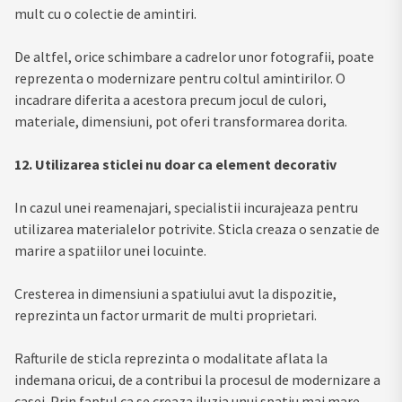
mult cu o colectie de amintiri.
De altfel, orice schimbare a cadrelor unor fotografii, poate
reprezenta o modernizare pentru coltul amintirilor. O
incadrare diferita a acestora precum jocul de culori,
materiale, dimensiuni, pot oferi transformarea dorita.
12. Utilizarea sticlei nu doar ca element decorativ
In cazul unei reamenajari, specialistii incurajeaza pentru
utilizarea materialelor potrivite. Sticla creaza o senzatie de
marire a spatiilor unei locuinte.
Cresterea in dimensiuni a spatiului avut la dispozitie,
reprezinta un factor urmarit de multi proprietari.
Rafturile de sticla reprezinta o modalitate aflata la
indemana oricui, de a contribui la procesul de modernizare a
casei. Prin faptul ca se creaza iluzia unui spatiu mai mare,