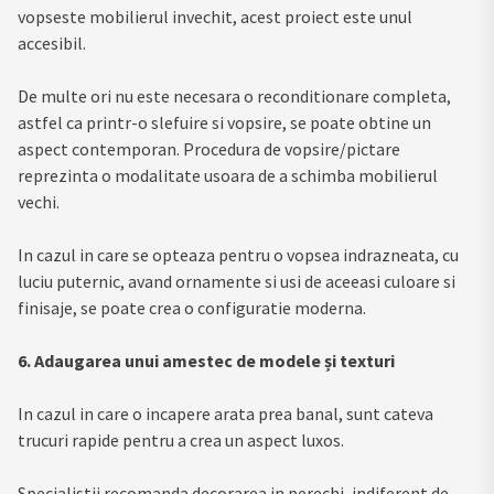
vopseste mobilierul invechit, acest proiect este unul
accesibil.
De multe ori nu este necesara o reconditionare completa,
astfel ca printr-o slefuire si vopsire, se poate obtine un
aspect contemporan. Procedura de vopsire/pictare
reprezinta o modalitate usoara de a schimba mobilierul
vechi.
In cazul in care se opteaza pentru o vopsea indrazneata, cu
luciu puternic, avand ornamente si usi de aceeasi culoare si
finisaje, se poate crea o configuratie moderna.
6. Adaugarea unui amestec de modele și texturi
In cazul in care o incapere arata prea banal, sunt cateva
trucuri rapide pentru a crea un aspect luxos.
Specialistii recomanda decorarea in perechi, indiferent de