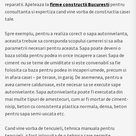
reparatii. Apeleaza la
firme constructii Bucuresti
pentru
consultanta si expertiza cand vine vorba de constructia casei
tale.
Spre exemplu, pentru a realiza corect o sapa autonivelanta,
aceasta trebuie sa corespunda scopului camerei si sa aiba
parametrii necesari pentru aceasta. Sapa poate deveni o
baza solida pentru podea in orice incapere a casei. Sapa de
ciment nu se teme de umiditate si este convenabil sa fie
folosita ca baza pentru podea in incaperi umede, precum si
in afara casei – pe terase, in garaj. De asemenea, pentru a
avea camere calduroase, este necesar sa se execute sape
autonivelante. Sapa autonivelanta poate fi executata din
mai multe tipuri de amestecuri, cum ar fi mortar de ciment-
nisip, beton cu consistenta plastica normala, densa, beton
pentru sapa semi-uscata etc.
Cand vine vorba de tencuieli, tehnica manuala pentru
tencuieli, a fost inlocuita de o tehnica care permite