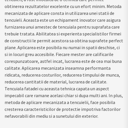
obtinerea rezultatelor excelente cu un efort minim. Metoda
mecanizata de aplicare consta in utilizarea unei statii de
tencuieli. Aceasta este un echipament inovator care asigura
furnizarea unui amestec de tencuiala pentru suprafata care
trebuie tratata. Abilitatea si experienta specialistilor firmei
de constructii le permit acestora sa obtina suprafete perfect
plane. Aplicarea este posibila nu numai in spatii deschise, ci
si in locuri greu accesibile. Fiecare mester are calificarile
corespunzatoare, astfel incat, lucrarea este de cea mai buna
calitate. Aplicarea mecanizata inseamna performanta
ridicata, reducerea costurilor, reducerea timpului de munca,
reducerea cantitatii de material, lucrarea de calitate.
Tencuiala fatadei cu aceasta tehnica capata un aspect
impecabil care ramane acelasi chiar si dupa multi ani. In plus,
metoda de aplicare mecanizata a tencuielii, face posibila
cresterea caracteristicilor de protectie impotriva factorilor
nefavorabili din mediu si a sunetului din exterior.