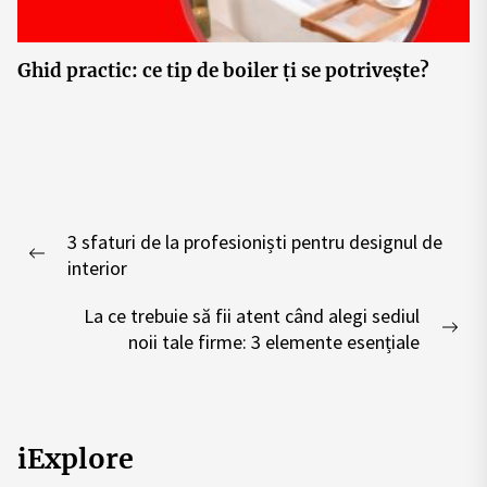
Ghid practic: ce tip de boiler ți se potrivește?
Post
3 sfaturi de la profesioniști pentru designul de
navigation
Previous
interior
post:
La ce trebuie să fii atent când alegi sediul
Nex
noii tale firme: 3 elemente esențiale
pos
iExplore