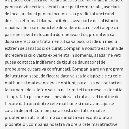
pentru dezinsectie si deratizare spatii comerciale, asociatii
de locatari dar si pentru locuinte sau gradini atunci cand
doriti sa eliminati daunatorii. Veti avea parte de satisfactie
maxima din toate punctele de vedere daca ne veti alege ca
parteneri pentru locuinta dumneavoastra, promitem ca
dupa ce efectuam tratamentul sa va bucurati de un mediu
extrem de sanatos si de curat. Compania noastra este una de
incredere si cu o vasta experienta in domeniu, asadar ne veti
putea contacta indiferent de tipul de daunator si de
probeleme cu care va confruntati. Compania are un program
de lucru non stop, de fiecare data va sta la dispozitie cu cele
mai bune si mai avantajoase optiuni, puteti sa ne contactati
la numarul de telefon sau sa ne trimiteti un mesaj cu locatia
si suprafata pe care aveti nevoie sa o tratati, veti obtine de
fiecare data una dintre cele mai bune si mai avantajoase
cotatii de pret. Cum pe piata exista destul de multe
probleme in ultimul timp cu inmultirea necontrolata a
plosnitelor, compania noastra va ofera cele mai atractive