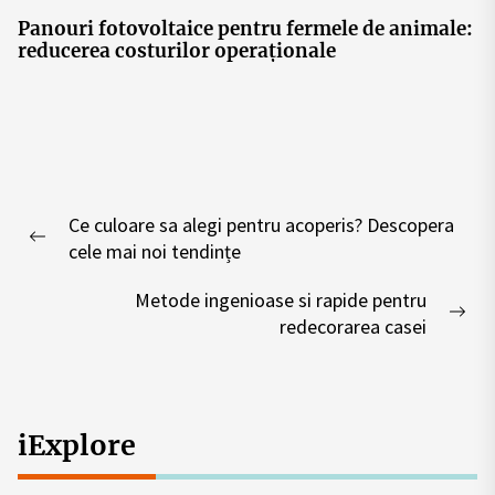
Panouri fotovoltaice pentru fermele de animale:
reducerea costurilor operaționale
Post
Ce culoare sa alegi pentru acoperis? Descopera
navigation
Previous
cele mai noi tendințe
post:
Metode ingenioase si rapide pentru
Nex
redecorarea casei
pos
iExplore