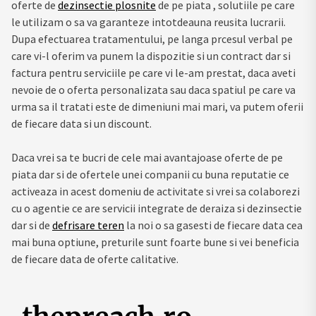
oferte de
dezinsectie plosnite
de pe piata , solutiile pe care
le utilizam o sa va garanteze intotdeauna reusita lucrarii.
Dupa efectuarea tratamentului, pe langa prcesul verbal pe
care vi-l oferim va punem la dispozitie si un contract dar si
factura pentru serviciile pe care vi le-am prestat, daca aveti
nevoie de o oferta personalizata sau daca spatiul pe care va
urma sa il tratati este de dimeniuni mai mari, va putem oferii
de fiecare data si un discount.
Daca vrei sa te bucri de cele mai avantajoase oferte de pe
piata dar si de ofertele unei companii cu buna reputatie ce
activeaza in acest domeniu de activitate si vrei sa colaborezi
cu o agentie ce are servicii integrate de deraiza si dezinsectie
dar si de
defrisare teren
la noi o sa gasesti de fiecare data cea
mai buna optiune, preturile sunt foarte bune si vei beneficia
de fiecare data de oferte calitative.