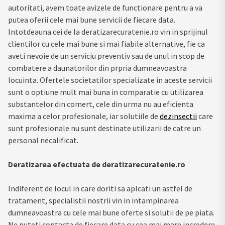
autoritati, avem toate avizele de functionare pentru a va
putea oferii cele mai bune servicii de fiecare data.
Intotdeauna cei de la deratizarecuratenie.ro vin in sprijinul
clientilor cu cele mai bune si mai fiabile alternative, fie ca
aveti nevoie de un serviciu preventiv sau de unul in scop de
combatere a daunatorilor din prpria dumneavoastra
locuinta. Ofertele societatilor specializate in aceste servicii
sunt o optiune mult mai buna in comparatie cu utilizarea
substantelor din comert, cele din urma nu au eficienta
maxima a celor profesionale, iar solutiile de
dezinsectii
care
sunt profesionale nu sunt destinate utilizarii de catre un
personal necalificat.
Deratizarea efectuata de deratizarecuratenie.ro
Indiferent de locul in care doriti sa aplcati un astfel de
tratament, specialistii nostrii vin in intampinarea
dumneavoastra cu cele mai bune oferte si solutii de pe piata.
Ne puteti contacta de fiecare data cu cea mai mare incredere