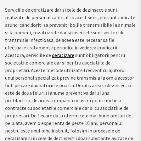
Serviciile de deratizare dar si cele de dezinsectie sunt
realizate de personal calificat in acest sens, ele sunt indicate
atunci cand doriti sa preveniti bolile transmisibile la animale
si la oameni, rozatoarele dar si insectele sunt vectori de
transmisie infectioasa, de aceea este necesar sa fie
efectuate tratamente periodice in vederea eradicarii
acestora, serviciile de
deratizare
sunt obligatorii pentru
societatile comerciale dar si pentru asociatiile de
proprietari. Aceste metode utilizate frecvent cu ajutorul
unui personal specializat previne transmisia la om a acestor
boli pe care daunatorii le poarta. Deratizarea si dezinsectia
este de doua feluri si anume preventiva dar si una
profilactica, de aceea compania noastra poate incheia
contracte cu societatile comerciale dar si cu asociatiile de
proprietari. De fiecare data oferim cele mai bune preturi de
pe piata, avem o experienta de peste 10 ani, personalul
nostru este unul bine instruit, folosim in procesele de
deratizare si in cele de dezinsectii doar substante avizate de