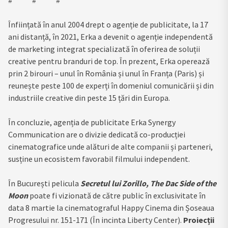
Înființată în anul 2004 drept o agenție de publicitate, la 17
ani distanță, în 2021, Erka a devenit o agenție independentă
de marketing integrat specializată în oferirea de soluții
creative pentru branduri de top. În prezent, Erka operează
prin 2 birouri – unul în România și unul în Franța (Paris) și
reunește peste 100 de experți în domeniul comunicării și din
industriile creative din peste 15 țări din Europa.
În concluzie, agenția de publicitate Erka Synergy
Communication are o divizie dedicată co-producției
cinematografice unde alături de alte companii și parteneri,
susține un ecosistem favorabil filmului independent.
În București pelicula
Secretul lui Zorillo, The Dac Side of the
Moon
poate fi vizionată de către public în exclusivitate în
data 8 martie la cinematograful Happy Cinema din Șoseaua
Progresului nr. 151-171 (În incinta Liberty Center).
Proiecții