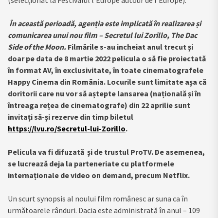
În această perioadă, agenția este implicată în realizarea și
comunicarea unui nou film – Secretul lui Zorillo, The Dac
Side of the Moon.
Filmările s-au incheiat anul trecut și
doar pe data de 8 martie 2022 pelicula o să fie proiectată
în format AV, în exclusivitate, în toate cinematografele
Happy Cinema din România. Locurile sunt limitate așa că
doritorii care nu vor să aștepte lansarea (națională și în
întreaga rețea de cinematografe) din 22 aprilie sunt
invitați să-și rezerve din timp biletul
https://lvu.ro/Secretul-lui-Zorillo
.
Pelicula va fi difuzată și de trustul ProTV. De asemenea,
se lucrează deja la parteneriate cu platformele
internaționale de video on demand, precum Netflix.
Un scurt synopsis al noului film românesc ar suna ca în
următoarele rânduri. Dacia este administrată în anul – 109