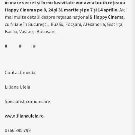
în mare secret și în exclusivitate vor avea loc în rețeaua
Happy Cinema pe 8, 24 și 31 martie și pe 7 și 14 aprilie.
Aici
mai multe detalii despre rețeaua națională
Happy Cinema
,
cu filiale în București, Buzău, Focșani, Alexandria, Bistrița,
Bacău, Vaslui și Botoșani.
# # #
Contact media:
Liliana Uleia
Specialist comunicare
www.lilianauleia.ro
0766.395.799