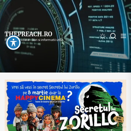
Skip
to
the
content
THEPREACH.RO
PR - Comunicate - Stiri si informatii utile