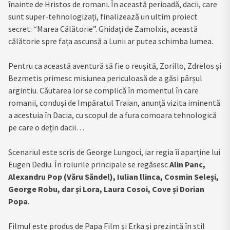
înainte de Hristos de romani. În această perioadă, dacii, care
sunt super-tehnologizați, finalizează un ultim proiect
secret: “Marea Călătorie”. Ghidați de Zamolxis, această
călătorie spre fața ascunsă a Lunii ar putea schimba lumea.
Pentru ca această aventură să fie o reușită, Zorillo, Zdrelos și
Bezmetis primesc misiunea periculoasă de a găsi pârșul
argintiu. Căutarea lor se complică în momentul în care
romanii, conduși de Impăratul Traian, anunță vizita iminentă
a acestuia în Dacia, cu scopul de a fura comoara tehnologică
pe care o dețin dacii…
Scenariul este scris de George Lungoci, iar regia îi aparține lui
Eugen Dediu. În rolurile principale se regăsesc
Alin Panc,
Alexandru Pop (Văru Săndel), Iulian llinca, Cosmin Seleși,
George Robu, dar și Lora, Laura Cosoi, Cove și Dorian
Popa
.
Filmul este produs de Papa Film și Erka și prezintă în stil