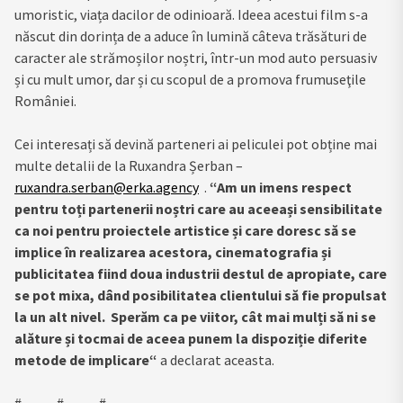
umoristic, viața dacilor de odinioară. Ideea acestui film s-a
născut din dorința de a aduce în lumină câteva trăsături de
caracter ale strămoșilor noștri, într-un mod auto persuasiv
și cu mult umor, dar și cu scopul de a promova frumuseţile
României.
Cei interesați să devină parteneri ai peliculei pot obține mai
multe detalii de la Ruxandra Șerban –
ruxandra.serban@erka.agency
.
“Am un imens respect
pentru toți partenerii noștri care au aceeași sensibilitate
ca noi pentru proiectele artistice și care doresc să se
implice în realizarea acestora, cinematografia și
publicitatea fiind doua industrii destul de apropiate, care
se pot mixa, dând posibilitatea clientului să fie propulsat
la un alt nivel.
Sperăm ca pe viitor, cât mai mulți să ni se
alăture și tocmai de aceea punem la dispoziție diferite
metode de implicare“
a declarat aceasta.
# # #