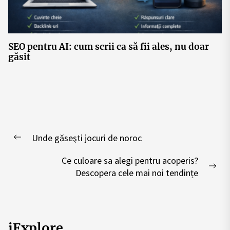
SEO pentru AI: cum scrii ca să fii ales, nu doar
găsit
Post
Unde găseşti jocuri de noroc
navigation
Previous
post:
Ce culoare sa alegi pentru acoperis?
Nex
Descopera cele mai noi tendințe
pos
iExplore