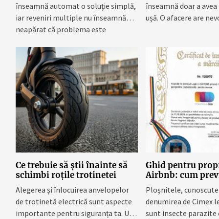
înseamnă automat o soluție simplă,
înseamnă doar a avea 
iar reveniri multiple nu înseamnă
ușă. O afacere are nevo
neapărat că problema este
complicată...
Ce trebuie să știi înainte să
Ghid pentru propr
schimbi roțile trotinetei
Airbnb: cum previ
combati ploșnitel
Alegerea și înlocuirea anvelopelor
Ploșnitele, cunoscute 
firma profesiona
de trotinetă electrică sunt aspecte
denumirea de Cimex le
importante pentru siguranța ta. Un
sunt insecte parazite 