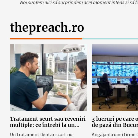
Noi suntem aici să surprindem acel moment intens și să fac
thepreach.ro
Tratament scurt sau reveniri
3 lucruri pe care 
multiple: ce întrebi la un
de pază din Bucur
cabinet dentar din Piața
trebui să le ofere
Un tratament dentar scurt nu
Angajarea unei firme 
Romană