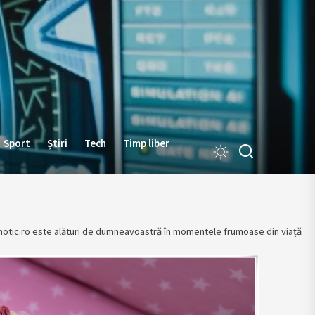
Sport
Știri
Tech
Timp liber
 photic.ro este alături de dumneavoastră în momentele frumoase din viață