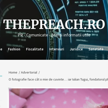
THEPREACH.RO
PR - Comunicate - Stiri si informatii utile
ie
Fashion
Fiscalitate
Interviuri
Juridice
Sanatate
Home
Advertorial
O fotografie face cât o mie de cuvinte… iar Iulian Tugui, fondatorul
u