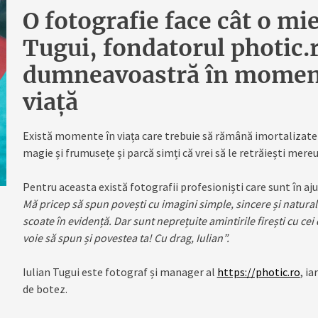
O fotografie face cât o mi
Tugui, fondatorul photic.r
dumneavoastră în moment
viață
Există momente în viața care trebuie să rămână imortalizate e
magie și frumusețe și parcă simți că vrei să le retrăiești mereu
Pentru aceasta există fotografii profesioniști care sunt în aj
Mă pricep să spun povești cu imagini simple, sincere și naturale
scoate în evidență. Dar sunt neprețuite amintirile firești cu cei 
voie să spun și povestea ta! Cu drag, Iulian”.
Iulian Tugui este fotograf și manager al
https://photic.ro
, ia
de botez.