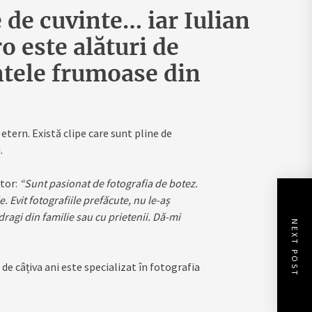
e de cuvinte… iar Iulian
o este alături de
ele frumoase din
tern. Există clipe care sunt pline de
.
utor:
“Sunt pasionat de fotografia de botez.
. Evit fotografiile prefăcute, nu le-aș
dragi din familie sau cu prietenii. Dă-mi
NEXT POST
r de câțiva ani este specializat în fotografia