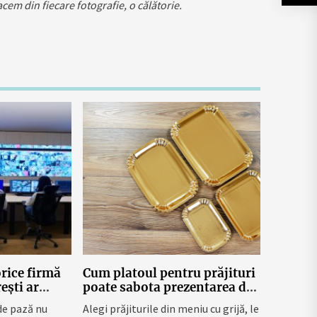
em din fiecare fotografie, o călătorie.
orice firmă
Cum platoul pentru prăjituri
ești ar
poate sabota prezentarea din
 unei afaceri
vitrina cofetăriei fără să-ți
de pază nu
Alegi prăjiturile din meniu cu grijă, le
dai seama