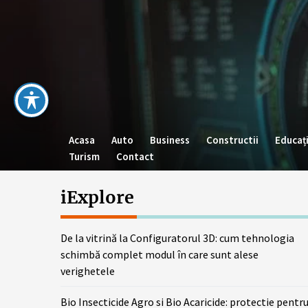
Skip
to
the
content
Acasa
Auto
Business
Constructii
Educaț
Turism
Contact
iExplore
De la vitrină la Configuratorul 3D: cum tehnologia
schimbă complet modul în care sunt alese
verighetele
Bio Insecticide Agro si Bio Acaricide: protectie pentr