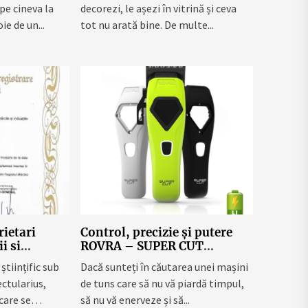
pe cineva la
decorezi, le așezi în vitrină și ceva
ie de un...
tot nu arată bine. De multe...
ietari
Control, precizie și putere
i si
ROVRA – SUPER CUT
e cu o
explicată pe înțelesul dvs.
științific sub
Dacă sunteți în căutarea unei mașini
la
ctularius,
de tuns care să nu vă piardă timpul,
care se
să nu vă enerveze și să...