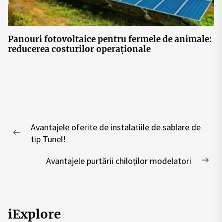
Panouri fotovoltaice pentru fermele de animale:
reducerea costurilor operaționale
Post
Avantajele oferite de instalatiile de sablare de
navigation
Previous
tip Tunel!
post:
Avantajele purtării chiloților modelatori
Nex
pos
iExplore