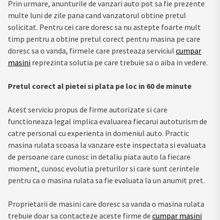
Prin urmare, anunturile de vanzari auto pot sa fie prezente
multe luni de zile pana cand vanzatorul obtine pretul
solicitat. Pentru cei care doresc sa nu astepte foarte mult
timp pentru a obtine pretul corect pentru masina pe care
doresc sa o vanda, firmele care presteaza serviciul
cumpar
masini
reprezinta solutia pe care trebuie sa o aiba in vedere.
Pretul corect al pietei si plata pe loc in 60 de minute
Acest serviciu propus de firme autorizate si care
functioneaza legal implica evaluarea fiecarui autoturism de
catre personal cu experienta in domeniul auto. Practic
masina rulata scoasa la vanzare este inspectata si evaluata
de persoane care cunosc in detaliu piata auto la fiecare
moment, cunosc evolutia preturilor si care sunt cerintele
pentru ca o masina rulata sa fie evaluata la un anumit pret.
Proprietarii de masini care doresc sa vanda o masina rulata
trebuie doar sa contacteze aceste firme de
cumpar masini