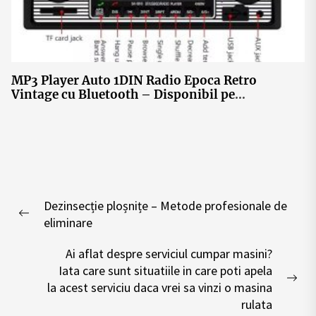
MP3 Player Auto 1DIN Radio Epoca Retro
Vintage cu Bluetooth – Disponibil pe
ElectroniceOnline.ro
Post
Dezinsecție ploșnițe – Metode profesionale de
navigation
Previous
eliminare
post:
Ai aflat despre serviciul cumpar masini?
Iata care sunt situatiile in care poti apela
Nex
la acest serviciu daca vrei sa vinzi o masina
pos
rulata