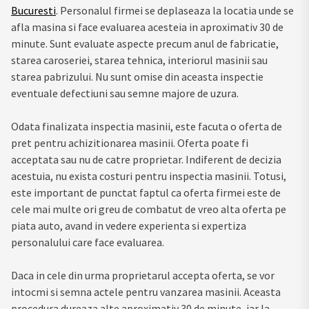
Bucuresti
. Personalul firmei se deplaseaza la locatia unde se
afla masina si face evaluarea acesteia in aproximativ 30 de
minute. Sunt evaluate aspecte precum anul de fabricatie,
starea caroseriei, starea tehnica, interiorul masinii sau
starea pabrizului. Nu sunt omise din aceasta inspectie
eventuale defectiuni sau semne majore de uzura.
Odata finalizata inspectia masinii, este facuta o oferta de
pret pentru achizitionarea masinii. Oferta poate fi
acceptata sau nu de catre proprietar. Indiferent de decizia
acestuia, nu exista costuri pentru inspectia masinii. Totusi,
este important de punctat faptul ca oferta firmei este de
cele mai multe ori greu de combatut de vreo alta oferta pe
piata auto, avand in vedere experienta si expertiza
personalului care face evaluarea.
Daca in cele din urma proprietarul accepta oferta, se vor
intocmi si semna actele pentru vanzarea masinii. Aceasta
procedura dureaza alte aproximativ 30 de minute, iar la