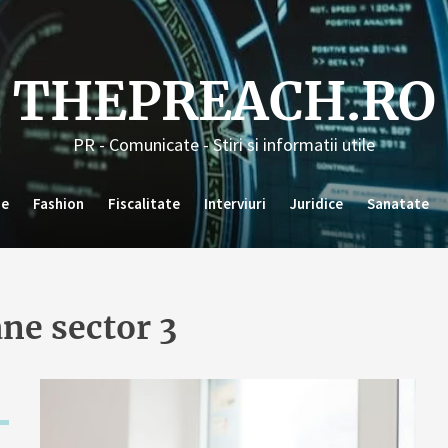
THEPREACH.RO
PR - Comunicate - Stiri si informatii utile
ie
Fashion
Fiscalitate
Interviuri
Juridice
Sanatate
ne sector 3