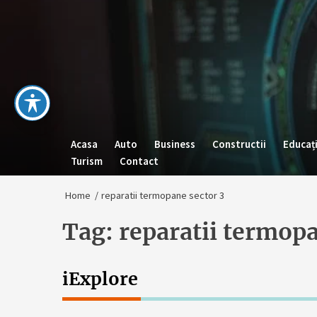
Skip
to
the
content
Acasa
Auto
Business
Constructii
Educaț
Turism
Contact
Home
reparatii termopane sector 3
Tag:
reparatii termopa
iExplore