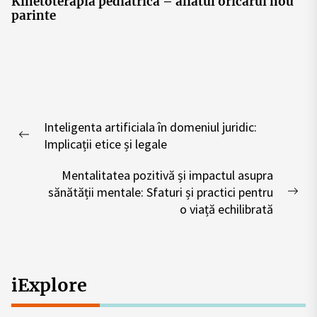
Kinetoterapia pediatrica – aliatul oricarui nou
parinte
Post
Inteligenta artificiala în domeniul juridic:
navigation
Previous
Implicații etice și legale
post:
Mentalitatea pozitivă și impactul asupra
sănătății mentale: Sfaturi și practici pentru
Nex
o viață echilibrată
pos
iExplore