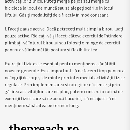
activităților zilnice. Puteți merge pe jos sau merge cu
bicicleta la locul de muncă sau să alegeți scările în locul
liftului. Găsiți modalități de a fi activ în mod constant.
f. Faceți pauze active: Dacă petreceți mult timp la birou, luați
pauze active. Ridicați-vă și faceți câteva exerciții de întindere,
plimbați-vă în jurul biroului sau folosiți o minge de exerciții
pentru a vă îmbunătăți postura și flexibilitatea.
Exercițiul fizic este esențial pentru menținerea sănătății
noastre generale. Este important să ne facem timp pentru a
ne îngriji de corp și de minte prin intermediul activității fizice
regulate. Prin implementarea strategiilor eficiente și prin
găsirea activităților care ne plac, putem construi o rutină de
exerciții fizice care să ne aducă bucurie și să ne ajute să ne
menținem sănătatea pe termen lung.
thepreach.ro