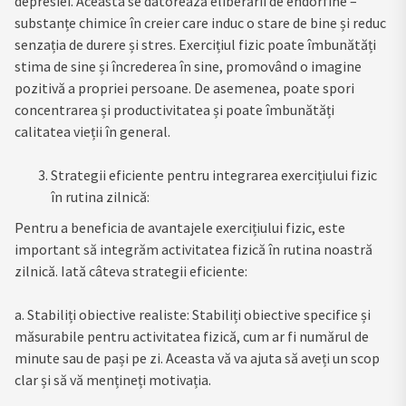
depresiei. Aceasta se datorează eliberării de endorfine –
substanțe chimice în creier care induc o stare de bine și reduc
senzația de durere și stres. Exercițiul fizic poate îmbunătăți
stima de sine și încrederea în sine, promovând o imagine
pozitivă a propriei persoane. De asemenea, poate spori
concentrarea și productivitatea și poate îmbunătăți
calitatea vieții în general.
Strategii eficiente pentru integrarea exercițiului fizic
în rutina zilnică:
Pentru a beneficia de avantajele exercițiului fizic, este
important să integrăm activitatea fizică în rutina noastră
zilnică. Iată câteva strategii eficiente:
a. Stabiliți obiective realiste: Stabiliți obiective specifice și
măsurabile pentru activitatea fizică, cum ar fi numărul de
minute sau de pași pe zi. Aceasta vă va ajuta să aveți un scop
clar și să vă mențineți motivația.