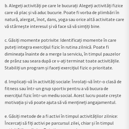
b. Alegeți activități pe care le bucurați: Alegeți activități fizice
care vă plac și vă aduc bucurie. Poate fi vorba de plimbări în
natură, alergat, înot, dans, yoga sau orice altă activitate care
vă stârnește interesul și vă face să vă simțiți bine.
c. Găsiți momente potrivite: Identificați momente în care
puteți integra exercițiul fizic în rutina zilnică. Poate fi
dimineața înainte de a merge la serviciu, în timpul pauzelor
de prânz sau seara după ce v-ați terminat toate activitățile.
Stabiliți un program și faceți exercițiul fizic o prioritate.
d. Implicați-vă în activități sociale: Înrolați-vă într-o clasă de
fitness sau într-un grup sportiv pentru a vă bucura de
exercițiul fizic într-un mediu social. Acest lucru poate crește
motivația și vă poate ajuta să vă mențineți angajamentul.
e. Găsiți metode de a fi activi în timpul activităților zilnice:
Încercați să fiți activi pe parcursul zilei, chiar și în timpul