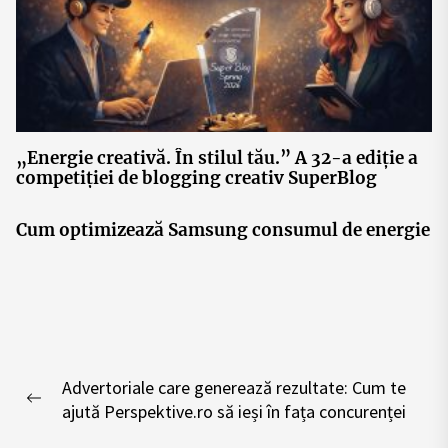
„Energie creativă. În stilul tău.” A 32-a ediție a
competiției de blogging creativ SuperBlog
Cum optimizează Samsung consumul de energie
Post
Advertoriale care generează rezultate: Cum te
navigation
Previous
ajută Perspektive.ro să ieși în fața concurenței
post: