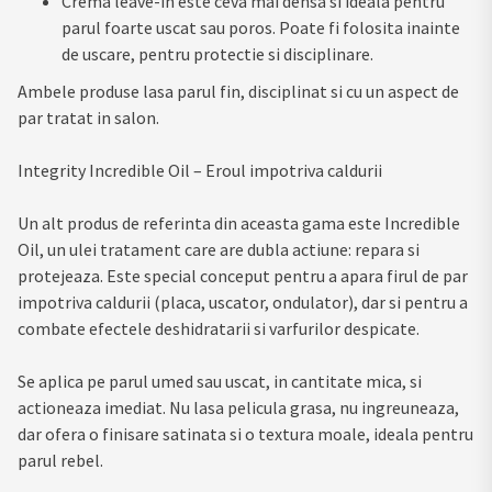
Crema leave-in este ceva mai densa si ideala pentru
parul foarte uscat sau poros. Poate fi folosita inainte
de uscare, pentru protectie si disciplinare.
Ambele produse lasa parul fin, disciplinat si cu un aspect de
par tratat in salon.
Integrity Incredible Oil – Eroul impotriva caldurii
Un alt produs de referinta din aceasta gama este Incredible
Oil, un ulei tratament care are dubla actiune: repara si
protejeaza. Este special conceput pentru a apara firul de par
impotriva caldurii (placa, uscator, ondulator), dar si pentru a
combate efectele deshidratarii si varfurilor despicate.
Se aplica pe parul umed sau uscat, in cantitate mica, si
actioneaza imediat. Nu lasa pelicula grasa, nu ingreuneaza,
dar ofera o finisare satinata si o textura moale, ideala pentru
parul rebel.