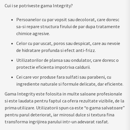
Cui i se potriveste gama Integrity?
Persoanelor cu par vopsit sau decolorat, care doresc
sa-si repare structura firului de par dupa tratamente
chimice agresive.
Celor cu par uscat, poros sau despicat, care au nevoie
de hidratare profunda si efect anti-frizz.
Utilizatorilor de plansa sau ondulator, care doresc o
protectie eficienta impotriva caldurii.
Cei care vor produse fara sulfati sau parabeni, cu
ingrediente naturale si formule delicate, dar eficiente.
Gama Integrity este folosita in multe saloane profesionale
si este laudata pentru faptul ca ofera rezultate vizibile, de la
prima utilizare. Utilizatorii spun ca este “o gama salvatoare”
pentru parul deteriorat, iar mirosul dulce si textura fina
transforma ingrijirea parului intr-un adevarat rasfat.