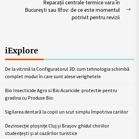
Reparații centrale termice vara în
București sau Ilfov: de ce este momentul
Nex
potrivit pentru revizii
pos
iExplore
De la vitrină la Configuratorul 3D: cum tehnologia schimbă
complet modul în care sunt alese verighetele
Bio Insecticide Agro si Bio Acaricide: protectie pentru
gradina cu Produse Bio
Sigilarea dentară la copii: un scut simplu împotriva cariilor
Dezinsecție ploșnițe Cluj și Brașov: ghidul chiriilor
studențești și al cazărilor turistice