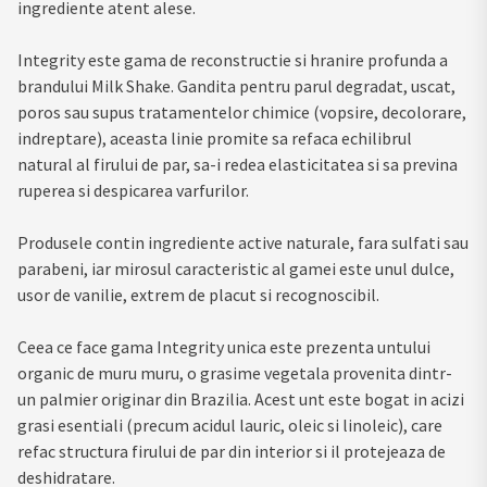
ingrediente atent alese.
Integrity este gama de reconstructie si hranire profunda a
brandului Milk Shake. Gandita pentru parul degradat, uscat,
poros sau supus tratamentelor chimice (vopsire, decolorare,
indreptare), aceasta linie promite sa refaca echilibrul
natural al firului de par, sa-i redea elasticitatea si sa previna
ruperea si despicarea varfurilor.
Produsele contin ingrediente active naturale, fara sulfati sau
parabeni, iar mirosul caracteristic al gamei este unul dulce,
usor de vanilie, extrem de placut si recognoscibil.
Ceea ce face gama Integrity unica este prezenta untului
organic de muru muru, o grasime vegetala provenita dintr-
un palmier originar din Brazilia. Acest unt este bogat in acizi
grasi esentiali (precum acidul lauric, oleic si linoleic), care
refac structura firului de par din interior si il protejeaza de
deshidratare.