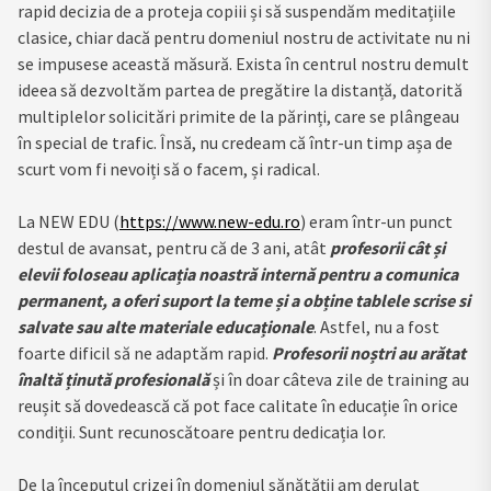
rapid decizia de a proteja copiii și să suspendăm meditațiile
clasice, chiar dacă pentru domeniul nostru de activitate nu ni
se impusese această măsură. Exista în centrul nostru demult
ideea să dezvoltăm partea de pregătire la distanță, datorită
multiplelor solicitări primite de la părinți, care se plângeau
în special de trafic. Însă, nu credeam că într-un timp așa de
scurt vom fi nevoiți să o facem, și radical.
La NEW EDU (
https://www.new-edu.ro
) eram într-un punct
destul de avansat, pentru că de 3 ani, atât
profesorii cât și
elevii foloseau aplicația noastră internă pentru a comunica
permanent, a oferi suport la teme și a obține tablele scrise si
salvate sau alte materiale educaționale
. Astfel, nu a fost
foarte dificil să ne adaptăm rapid.
Profesorii noștri au arătat
înaltă ținută profesională
și în doar câteva zile de training au
reușit să dovedească că pot face calitate în educație în orice
condiții. Sunt recunoscătoare pentru dedicația lor.
De la începutul crizei în domeniul sănătății am derulat