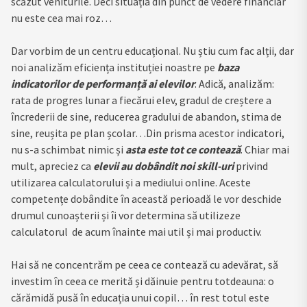
scăzut veniturile. Deci situația din punct de vedere financiar
nu este cea mai roz…
Dar vorbim de un centru educațional. Nu știu cum fac alții, dar
noi analizăm eficiența instituției noastre pe
baza
indicatorilor de performanță ai elevilor
. Adică, analizăm:
rata de progres lunar a fiecărui elev, gradul de creștere a
încrederii de sine, reducerea gradului de abandon, stima de
sine, reușita pe plan școlar…Din prisma acestor indicatori,
nu s-a schimbat nimic și
asta este tot ce contează
. Chiar mai
mult, apreciez ca
elevii au dobândit noi skill-uri
privind
utilizarea calculatorului și a mediului online. Aceste
competențe dobândite în această perioadă le vor deschide
drumul cunoașterii și îi vor determina să utilizeze
calculatorul de acum înainte mai util și mai productiv.
Hai să ne concentrăm pe ceea ce contează cu adevărat, să
investim în ceea ce merită și dăinuie pentru totdeauna: o
cărămidă pusă în educația unui copil… în rest totul este