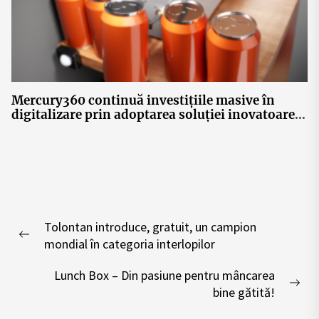
Mercury360 continuă investițiile masive în
digitalizare prin adoptarea soluției inovatoare
de retail marketing Tokinomo
Post
Tolontan introduce, gratuit, un campion
navigation
Previous
mondial în categoria interlopilor
post:
Lunch Box – Din pasiune pentru mâncarea
Nex
bine gătită!
pos