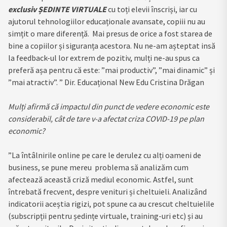
exclusiv ȘEDINTE VIRTUALE
cu toți elevii înscriși, iar cu
ajutorul tehnologiilor educaționale avansate, copiii nu au
simțit o mare diferență. Mai presus de orice a fost starea de
bine a copiilor și siguranța acestora. Nu ne-am așteptat insă
la feedback-ul lor extrem de pozitiv, mulți ne-au spus ca
preferă așa pentru că este: ”mai productiv”, ”mai dinamic” și
”mai atractiv”. ” Dir. Educațional New Edu Cristina Drăgan
Mulți afirmă că impactul din punct de vedere economic este
considerabil, cât de tare v-a afectat criza COVID-19 pe plan
economic?
”La întâlnirile online pe care le derulez cu alți oameni de
business, se pune mereu problema să analizăm cum
afectează această criză mediul economic. Astfel, sunt
întrebată frecvent, despre venituri și cheltuieli. Analizând
indicatorii aceștia rigizi, pot spune ca au crescut cheltuielile
(subscripții pentru ședințe virtuale, training-uri etc) și au