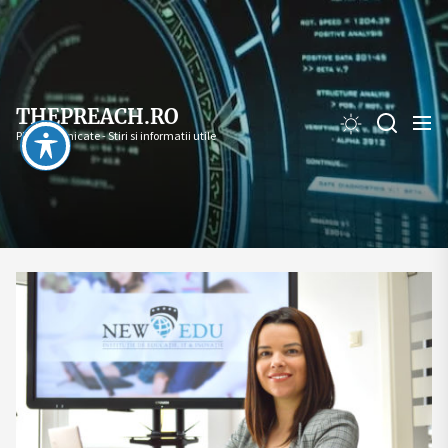
Skip
to
the
content
THEPREACH.RO
PR - Comunicate - Stiri si informatii utile