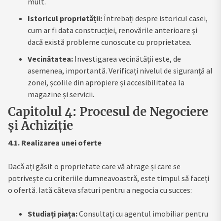
mult.
Istoricul proprietății:
Întrebați despre istoricul casei,
cum ar fi data construcției, renovările anterioare și
dacă există probleme cunoscute cu proprietatea.
Vecinătatea:
Investigarea vecinătății este, de
asemenea, importantă. Verificați nivelul de siguranță al
zonei, școlile din apropiere și accesibilitatea la
magazine și servicii.
Capitolul 4: Procesul de Negociere
și Achiziție
4.1. Realizarea unei oferte
Dacă ați găsit o proprietate care vă atrage și care se
potrivește cu criteriile dumneavoastră, este timpul să faceți
o ofertă. Iată câteva sfaturi pentru a negocia cu succes:
Studiați piața:
Consultați cu agentul imobiliar pentru