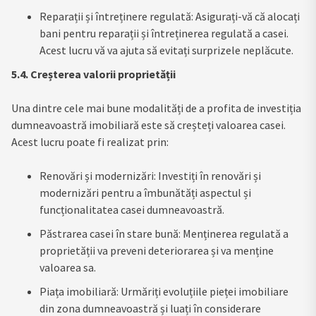
Reparații și întreținere regulată: Asigurați-vă că alocați
bani pentru reparații și întreținerea regulată a casei.
Acest lucru vă va ajuta să evitați surprizele neplăcute.
5.4. Creșterea valorii proprietății
Una dintre cele mai bune modalități de a profita de investiția
dumneavoastră imobiliară este să creșteți valoarea casei.
Acest lucru poate fi realizat prin:
Renovări și modernizări: Investiți în renovări și
modernizări pentru a îmbunătăți aspectul și
funcționalitatea casei dumneavoastră.
Păstrarea casei în stare bună: Menținerea regulată a
proprietății va preveni deteriorarea și va menține
valoarea sa.
Piața imobiliară: Urmăriți evoluțiile pieței imobiliare
din zona dumneavoastră și luați în considerare