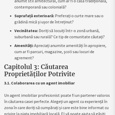
anumit stil arhitectural, cum ar fi o casă tradițională,
contemporană sau colonială?
Suprafață exterioară:
Preferați o curte mare sau o
grădină mică și ușor de întreținut?
Vecinătatea:
Doriți să locuiți într-o zonă urbană,
suburbană sau rurală? Ce tip de comunitate căutați?
Amenități:
Apreciați anumite amenități în apropiere,
cum ar fi parcuri, magazine, școli sau locuri de
agrement?
Capitolul 3: Căutarea
Proprietăților Potrivite
3.1. Colaborarea cu un agent imobiliar
Un agent imobiliar profesionist poate fi un partener valoros
în căutarea casei perfecte. Alegeți un agent cu experiență în
zona în care doriți să cumpărați și care este bine informat cu
privire la piața imobiliară locală. El vă poate ajuta să găsiți