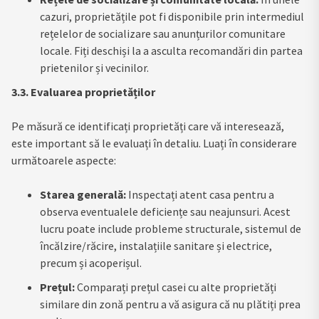
cazuri, proprietățile pot fi disponibile prin intermediul
rețelelor de socializare sau anunțurilor comunitare
locale. Fiți deschiși la a asculta recomandări din partea
prietenilor și vecinilor.
3.3. Evaluarea proprietăților
Pe măsură ce identificați proprietăți care vă interesează,
este important să le evaluați în detaliu. Luați în considerare
următoarele aspecte:
Starea generală:
Inspectați atent casa pentru a
observa eventualele deficiențe sau neajunsuri. Acest
lucru poate include probleme structurale, sistemul de
încălzire/răcire, instalațiile sanitare și electrice,
precum și acoperișul.
Prețul:
Comparați prețul casei cu alte proprietăți
similare din zonă pentru a vă asigura că nu plătiți prea