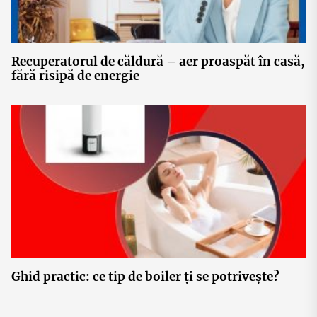
Recuperatorul de căldură – aer proaspăt în casă,
fără risipă de energie
Ghid practic: ce tip de boiler ți se potrivește?