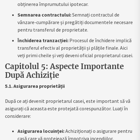
obținerea împrumutului ipotecar.
Semnarea contractului:
Semnați contractul de
vânzare-cumpărare și pregătiți documentele necesare
pentru transferul de proprietate.
Închiderea tranzacției:
Procesul de închidere implică
transferul efectiv al proprietății și plățile finale. Aici
veți primi cheile și veți deveni oficial proprietarul casei.
Capitolul 5: Aspecte Importante
După Achiziție
5.1. Asigurarea proprietății
După ce ați devenit proprietarul casei, este important să vă
asigurați că aceasta este protejată corespunzător. Luați în
considerare:
Asigurarea locuinței:
Achiziționați o asigurare pentru
casă care vă protejează împotriva incendiilor,