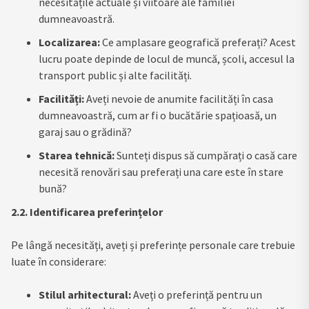
necesitățile actuale și viitoare ale familiei
dumneavoastră.
Localizarea:
Ce amplasare geografică preferați? Acest
lucru poate depinde de locul de muncă, școli, accesul la
transport public și alte facilități.
Facilități:
Aveți nevoie de anumite facilități în casa
dumneavoastră, cum ar fi o bucătărie spațioasă, un
garaj sau o grădină?
Starea tehnică:
Sunteți dispus să cumpărați o casă care
necesită renovări sau preferați una care este în stare
bună?
2.2. Identificarea preferințelor
Pe lângă necesități, aveți și preferințe personale care trebuie
luate în considerare:
Stilul arhitectural:
Aveți o preferință pentru un