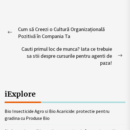
Post
Cum să Creezi o Cultură Organizațională
navigation
Previous
Pozitivă în Compania Ta
post:
Cauti primul loc de munca? Iata ce trebuie
sa stii despre cursurile pentru agenti de
Nex
paza!
pos
iExplore
Bio Insecticide Agro si Bio Acaricide: protectie pentru
gradina cu Produse Bio