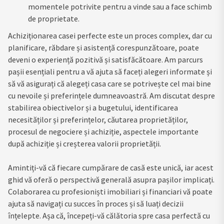
momentele potrivite pentru a vinde sau a face schimb
de proprietate.
Achiziționarea casei perfecte este un proces complex, dar cu
planificare, răbdare și asistență corespunzătoare, poate
deveni o experiență pozitivă și satisfăcătoare. Am parcurs
pașii esențiali pentru a vă ajuta să faceți alegeri informate și
să vă asigurați că alegeți casa care se potrivește cel mai bine
cu nevoile și preferințele dumneavoastră. Am discutat despre
stabilirea obiectivelor și a bugetului, identificarea
necesităților și preferințelor, căutarea proprietăților,
procesul de negociere și achiziție, aspectele importante
după achiziție și creșterea valorii proprietății.
Amintiți-vă că fiecare cumpărare de casă este unică, iar acest
ghid vă oferă o perspectivă generală asupra pașilor implicați.
Colaborarea cu profesioniști imobiliari și financiari vă poate
ajuta să navigați cu succes în proces și să luați decizii
înțelepte. Așa că, începeți-vă călătoria spre casa perfectă cu