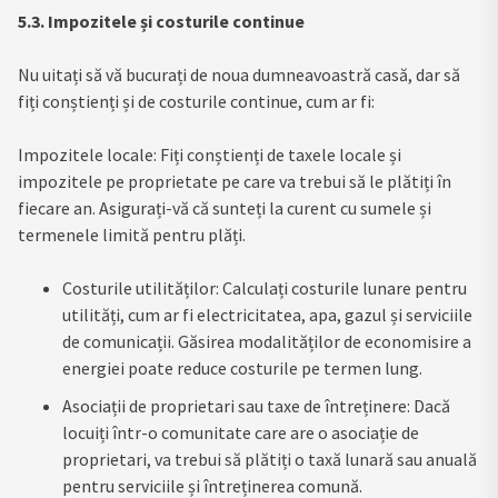
5.3. Impozitele și costurile continue
Nu uitați să vă bucurați de noua dumneavoastră casă, dar să
fiți conștienți și de costurile continue, cum ar fi:
Impozitele locale: Fiți conștienți de taxele locale și
impozitele pe proprietate pe care va trebui să le plătiți în
fiecare an. Asigurați-vă că sunteți la curent cu sumele și
termenele limită pentru plăți.
Costurile utilităților: Calculați costurile lunare pentru
utilități, cum ar fi electricitatea, apa, gazul și serviciile
de comunicații. Găsirea modalităților de economisire a
energiei poate reduce costurile pe termen lung.
Asociații de proprietari sau taxe de întreținere: Dacă
locuiți într-o comunitate care are o asociație de
proprietari, va trebui să plătiți o taxă lunară sau anuală
pentru serviciile și întreținerea comună.