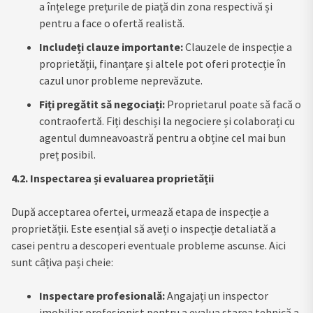
a înțelege prețurile de piață din zona respectivă și
pentru a face o ofertă realistă.
Includeți clauze importante:
Clauzele de inspecție a
proprietății, finanțare și altele pot oferi protecție în
cazul unor probleme neprevăzute.
Fiți pregătit să negociați:
Proprietarul poate să facă o
contraofertă. Fiți deschiși la negociere și colaborați cu
agentul dumneavoastră pentru a obține cel mai bun
preț posibil.
4.2. Inspectarea și evaluarea proprietății
După acceptarea ofertei, urmează etapa de inspecție a
proprietății. Este esențial să aveți o inspecție detaliată a
casei pentru a descoperi eventuale probleme ascunse. Aici
sunt câțiva pași cheie:
Inspectare profesională:
Angajați un inspector
imobiliar profesionist pentru a evalua starea tehnică a