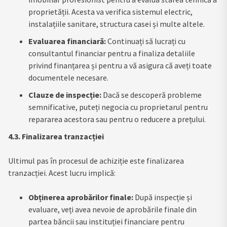
proprietății. Acesta va verifica sistemul electric,
instalațiile sanitare, structura casei și multe altele.
Evaluarea financiară:
Continuați să lucrați cu
consultantul financiar pentru a finaliza detaliile
privind finanțarea și pentru a vă asigura că aveți toate
documentele necesare.
Clauze de inspecție:
Dacă se descoperă probleme
semnificative, puteți negocia cu proprietarul pentru
repararea acestora sau pentru o reducere a prețului.
4.3. Finalizarea tranzacției
Ultimul pas în procesul de achiziție este finalizarea
tranzacției. Acest lucru implică:
Obținerea aprobărilor finale:
După inspecție și
evaluare, veți avea nevoie de aprobările finale din
partea băncii sau instituției financiare pentru