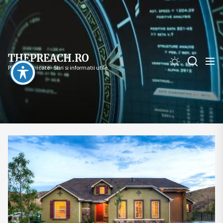
Skip
to
the
content
THEPREACH.RO
PR - Comunicate - Stiri si informatii utile