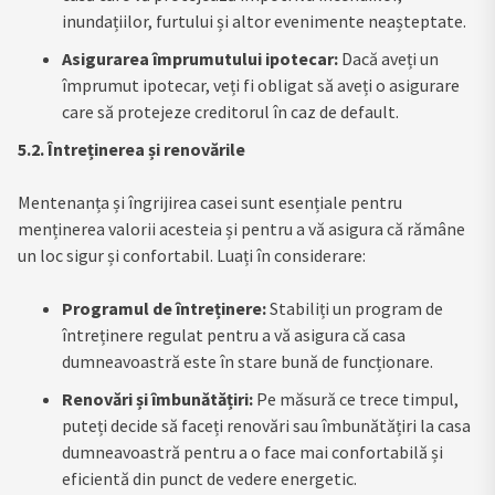
inundațiilor, furtului și altor evenimente neașteptate.
Asigurarea împrumutului ipotecar:
Dacă aveți un
împrumut ipotecar, veți fi obligat să aveți o asigurare
care să protejeze creditorul în caz de default.
5.2. Întreținerea și renovările
Mentenanța și îngrijirea casei sunt esențiale pentru
menținerea valorii acesteia și pentru a vă asigura că rămâne
un loc sigur și confortabil. Luați în considerare:
Programul de întreținere:
Stabiliți un program de
întreținere regulat pentru a vă asigura că casa
dumneavoastră este în stare bună de funcționare.
Renovări și îmbunătățiri:
Pe măsură ce trece timpul,
puteți decide să faceți renovări sau îmbunătățiri la casa
dumneavoastră pentru a o face mai confortabilă și
eficientă din punct de vedere energetic.