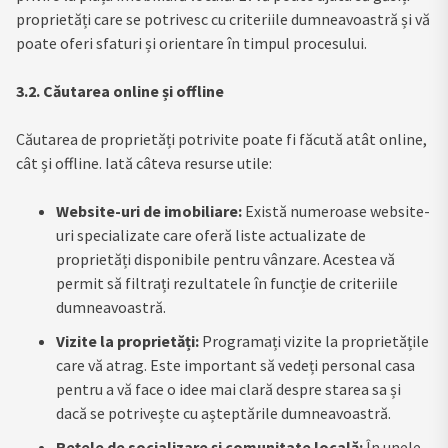
proprietăți care se potrivesc cu criteriile dumneavoastră și vă
poate oferi sfaturi și orientare în timpul procesului.
3.2. Căutarea online și offline
Căutarea de proprietăți potrivite poate fi făcută atât online,
cât și offline. Iată câteva resurse utile:
Website-uri de imobiliare:
Există numeroase website-
uri specializate care oferă liste actualizate de
proprietăți disponibile pentru vânzare. Acestea vă
permit să filtrați rezultatele în funcție de criteriile
dumneavoastră.
Vizite la proprietăți:
Programați vizite la proprietățile
care vă atrag. Este important să vedeți personal casa
pentru a vă face o idee mai clară despre starea sa și
dacă se potrivește cu așteptările dumneavoastră.
Rețele de socializare și comunitate locală:
În unele