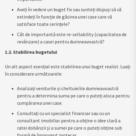
Aveți în vedere un buget fix sau sunteți dispuși să vă
extindeți în funcție de găsirea unei case care vă
satisface toate cerințele?
Cât de importantă este re-sellability (capacitatea de
revânzare) a casei pentru dumneavoastră?
1.2. Stabilirea bugetului
Un alt aspect esențial este stabilirea unui buget realist. Luați
în considerare următoarele:
Analizați veniturile și cheltuielile dumneavoastră
pentru a determina suma pe care o puteți aloca pentru
cumpărarea unei case.
Consultați cu un specialist financiar sau cu un
consultant imobiliar pentru a obține o idee clară a
ratei dobânzii și a sumei pe care o puteți obține sub
formă de împrumut ipotecar.