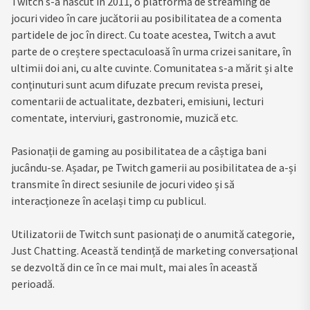
Twitch s-a născut în 2011, o platformă de streaming de
jocuri video în care jucătorii au posibilitatea de a comenta
partidele de joc în direct. Cu toate acestea, Twitch a avut
parte de o creștere spectaculoasă în urma crizei sanitare, în
ultimii doi ani, cu alte cuvinte. Comunitatea s-a mărit și alte
conținuturi sunt acum difuzate precum revista presei,
comentarii de actualitate, dezbateri, emisiuni, lecturi
comentate, interviuri, gastronomie, muzică etc.
Pasionații de gaming au posibilitatea de a câștiga bani
jucându-se. Așadar, pe Twitch gamerii au posibilitatea de a-și
transmite în direct sesiunile de jocuri video și să
interacționeze în același timp cu publicul.
Utilizatorii de Twitch sunt pasionați de o anumită categorie,
Just Chatting. Această tendință de marketing conversațional
se dezvoltă din ce în ce mai mult, mai ales în această
perioadă.