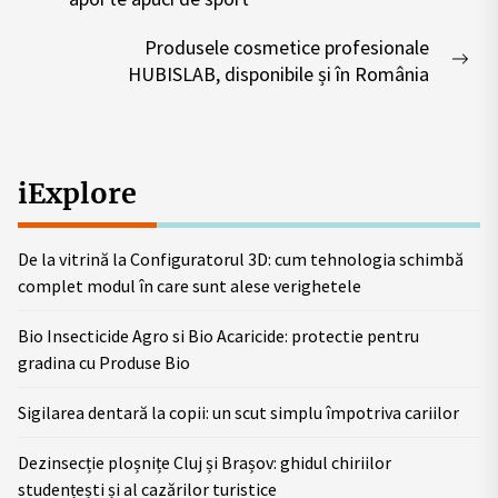
post:
Produsele cosmetice profesionale
Nex
HUBISLAB, disponibile și în România
pos
iExplore
De la vitrină la Configuratorul 3D: cum tehnologia schimbă
complet modul în care sunt alese verighetele
Bio Insecticide Agro si Bio Acaricide: protectie pentru
gradina cu Produse Bio
Sigilarea dentară la copii: un scut simplu împotriva cariilor
Dezinsecție ploșnițe Cluj și Brașov: ghidul chiriilor
studențești și al cazărilor turistice