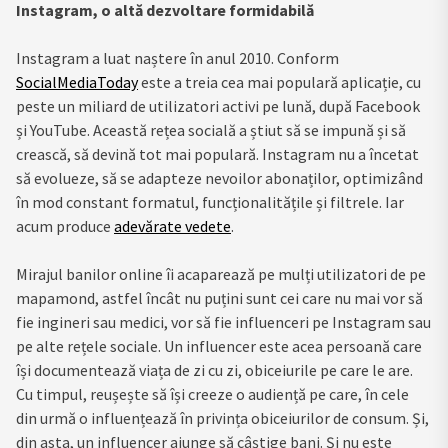
Instagram, o altă dezvoltare formidabilă
Instagram a luat naștere în anul 2010. Conform
SocialMediaToday
este a treia cea mai populară aplicație, cu
peste un miliard de utilizatori activi pe lună, după Facebook
și YouTube. Această rețea socială a știut să se impună și să
crească, să devină tot mai populară. Instagram nu a încetat
să evolueze, să se adapteze nevoilor abonaților, optimizând
în mod constant formatul, funcționalitățile și filtrele. Iar
acum produce
adevărate vedete
.
Mirajul banilor online îi acaparează pe mulți utilizatori de pe
mapamond, astfel încât nu puțini sunt cei care nu mai vor să
fie ingineri sau medici, vor să fie influenceri pe Instagram sau
pe alte rețele sociale. Un influencer este acea persoană care
își documentează viața de zi cu zi, obiceiurile pe care le are.
Cu timpul, reușește să își creeze o audiență pe care, în cele
din urmă o influențează în privința obiceiurilor de consum. Și,
din asta, un influencer ajunge să câștige bani. Și nu este