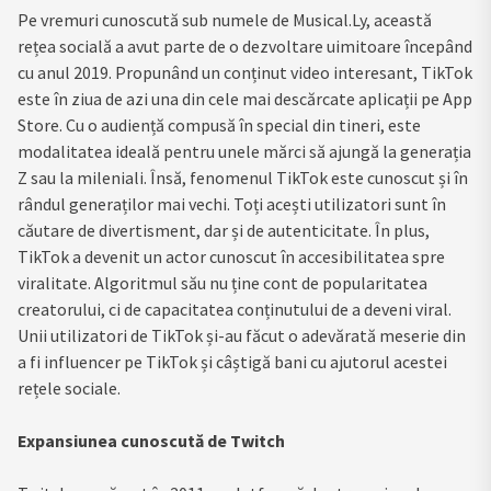
Pe vremuri cunoscută sub numele de Musical.Ly, această
rețea socială a avut parte de o dezvoltare uimitoare începând
cu anul 2019. Propunând un conținut video interesant, TikTok
este în ziua de azi una din cele mai descărcate aplicații pe App
Store. Cu o audiență compusă în special din tineri, este
modalitatea ideală pentru unele mărci să ajungă la generația
Z sau la mileniali. Însă, fenomenul TikTok este cunoscut și în
rândul generaților mai vechi. Toți acești utilizatori sunt în
căutare de divertisment, dar și de autenticitate. În plus,
TikTok a devenit un actor cunoscut în accesibilitatea spre
viralitate. Algoritmul său nu ține cont de popularitatea
creatorului, ci de capacitatea conținutului de a deveni viral.
Unii utilizatori de TikTok și-au făcut o adevărată meserie din
a fi influencer pe TikTok și câștigă bani cu ajutorul acestei
rețele sociale.
Expansiunea cunoscută de Twitch