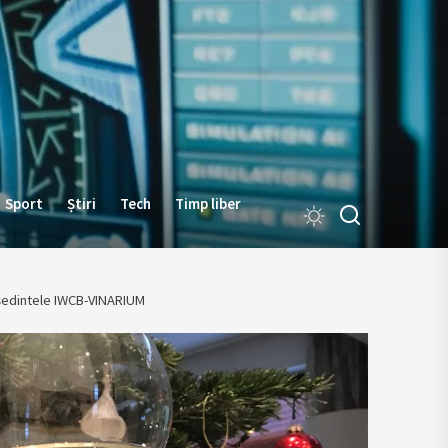
Sport
Știri
Tech
Timp liber
şedintele IWCB-VINARIUM