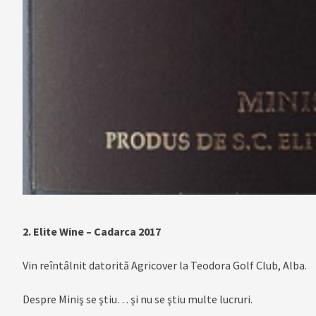
2. Elite Wine – Cadarca 2017
Vin reîntâlnit datorită Agricover la Teodora Golf Club, Alba.
Despre Miniş se ştiu… şi nu se ştiu multe lucruri.