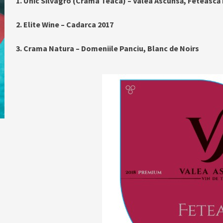
1. Unic Silvagro (Crama Teaca) – Valea Ascunsă, Fetească
2. Elite Wine – Cadarca 2017
3. Crama Natura – Domeniile Panciu, Blanc de Noirs