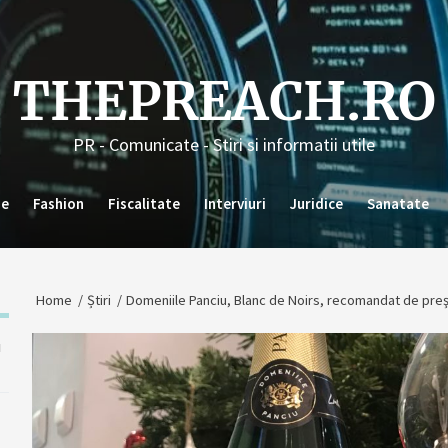
THEPREACH.RO
PR - Comunicate - Stiri si informatii utile
ie
Fashion
Fiscalitate
Interviuri
Juridice
Sanatate
Home
Știri
Domeniile Panciu, Blanc de Noirs, recomandat de pre
u