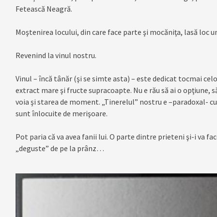
Fetească Neagră.
Moştenirea locului, din care face parte şi mocăniţa, lasă loc u
Revenind la vinul nostru.
Vinul – încă tânăr (şi se simte asta) – este dedicat tocmai celo
extract mare şi fructe supracoapte. Nu e rău să ai o opţiune, să
voia şi starea de moment. „Tinerelul” nostru e –paradoxal- cu
sunt înlocuite de merişoare.
Pot paria că va avea fanii lui. O parte dintre prieteni şi-i va fa
„deguste” de pe la prânz…