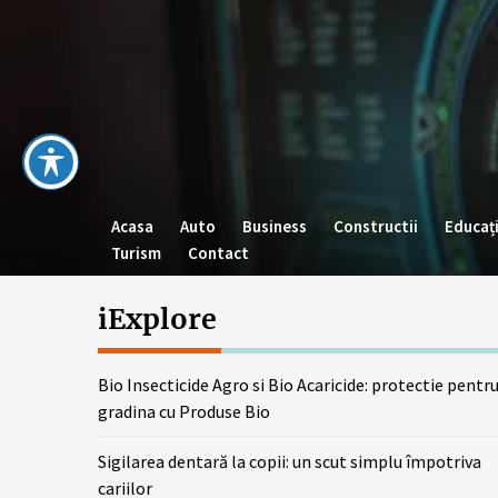
Skip
to
the
content
Acasa
Auto
Business
Constructii
Educaț
Turism
Contact
iExplore
Bio Insecticide Agro si Bio Acaricide: protectie pentr
gradina cu Produse Bio
Sigilarea dentară la copii: un scut simplu împotriva
cariilor