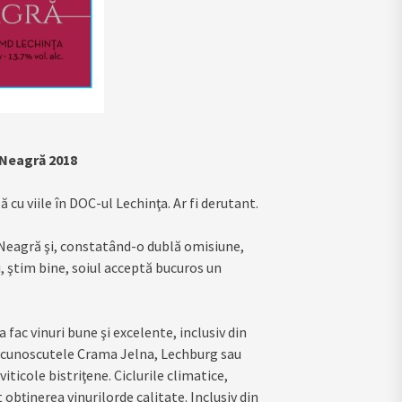
 Neagră 2018
 cu viile în DOC-ul Lechinţa. Ar fi derutant.
 Neagră şi, constatând-o dublă omisiune,
i, ştim bine, soiul acceptă bucuros un
 fac vinuri bune şi excelente, inclusiv din
ai cunoscutele Crama Jelna, Lechburg sau
ticole bistriţene. Ciclurile climatice,
 obţinerea vinurilorde calitate. Inclusiv din