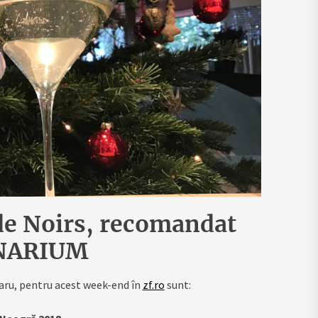
de Noirs, recomandat
INARIUM
ru, pentru acest week-end în
zf.ro
sunt: