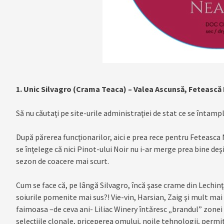
1. Unic Silvagro (Crama Teaca) – Valea Ascunsă, Fetească
Să nu căutaţi pe site-urile administraţiei de stat ce se întamplă
După părerea funcţionarilor, aici e prea rece pentru Feteasca
se înţelege că nici Pinot-ului Noir nu i-ar merge prea bine deş
sezon de coacere mai scurt.
Cum se face că, pe lângă Silvagro, încă şase crame din Lechinţa
soiurile pomenite mai sus?! Vie-vin, Harsian, Zaig şi mult m
faimoasa –de ceva ani- Liliac Winery întăresc „brandul” zonei vi
selecţiile clonale, priceperea omului, noile tehnologii, permit