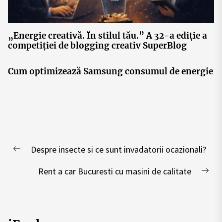
„Energie creativă. În stilul tău.” A 32-a ediție a
competiției de blogging creativ SuperBlog
Cum optimizează Samsung consumul de energie
Post
Despre insecte si ce sunt invadatorii ocazionali?
navigation
Previous
post:
Rent a car Bucuresti cu masini de calitate
Nex
pos