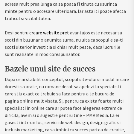
adresa mult prea lunga ca sa poata fi tinuta cu usurinta
minte pentru o accesare ulterioara. Iar asta iti poate afecta
traficul si vizibilitatea.
Desi pentru
creare website pret
avantajos este necesar sa
scoti din buzunar o anumita suma, nu uita ca scopul e sa-ti
scoti ulterior investitia si chiar mult peste, daca lucrurile
sunt realizate in mod corespunzator.
Bazele unui site de succes
Dupa ce ai stabilit conceptul, scopul site-ului si modul in care
doresti sa arate, nu ramane decat sa apelezi la specialisti
care stiu exact ce trebuie sa faca pentru a te bucura de
pagina online mult visata. Si, pentru ca exista foarte multi
specialisti in online care ar putea face alegerea extrem de
dificila, avem si o sugestie pentru tine – PMV Media. La ei
gasesti intr-un loc, servicii de web design, design grafic si
inclusiv marketing, ca sa imbini cu succes partea de creatie,