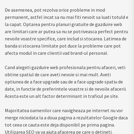
De asemenea, pot rezolva orice probleme in mod
permanent, astfel incat sa nu mai fiti nevoit sa luati totuld e
la capat. Optarea pentru planuri gratuite de gazduire web
are limitari care ar putea sa nu se potriveasca perfect pentru
nevoile voastre specifice, care includ si stocarea. Latimea de
banda si stocarea limitate pot duce la probleme care pot
afecta modul in care clientii vad brand-ul personal.
Cand alegeti gazduire web profesionala pentru afaceri, veti
obtine spatiul de care aveti nevoie si mai mult. Aveti
optiunea de a face upgrade sau de a face upgrade spatiu de
date, in functie de preferintele voastre si de nevoile afacerii.
Acesta este un alt factor determinant in traficul pe site.
Majoritatea oamenilor care navigheaza pe internet nu vor
merge niciodata la a doua pagina a rezultatelor Google daca
tot ceea ce cauta este deja disponibil pe prima pagina.
Utilizarea SEO va va ajuta afacerea pe care o detineti.