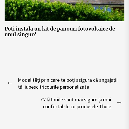
Poți instala un kit de panouri fotovoltaice de
unul singur?
Post
Modalităţi prin care te poţi asigura că angajaţii
navigation
Previous
tăi iubesc tricourile personalizate
post:
Călătoriile sunt mai sigure și mai
Nex
confortabile cu produsele Thule
pos