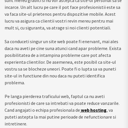
sunt mereu grabiti si nu vor astepta ca site-ul personal sa se
incarce. Un alt lucru pe care il pot face profesionistii este sa
va faca site-ul prietenos pentru dispozitive mobile. Acest
lucru va asigura ca clientii vostri revin mereu pentru mai
mult si, cu siguranta, va atrage si noi clienti potentiali.
Sa conduceti singur un site web poate fi enervant, mai ales
daca nu aveti pe cine suna atunci cand apar probleme. Exista
posibilitatea de a intampina probleme care pot afecta
experienta clientilor. De asemenea, este posibil ca site-ul
vostru sa se blocheze uneori. Poate fi o lupta sa va puneti
site-ul in functiune din nou daca nu puteti identifica
problema.
Pe langa pierderea traficului web, faptul ca nu aveti
profesionisti de care sa intrebati va poate reduce vanzarile.
Cand angajati o echipa profesionala de
web hosting
, va
puteti astepta la mai putine perioade de nefunctionare si
intretinere.