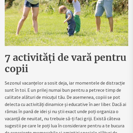
7 activități de vară pentru
copii
Sezonul vacanțelor a sosit deja, iar momentele de distracție
sunt în toi. E un prilej numai bun pentru a petrece timp de
calitate alături de micuțul tău. De asemenea, copiii se pot
delecta cu activități dinamice și educative în aer liber. Dacă ai
rămas în pană de idei și nu știi exact unde poți organiza o
vacanță de neuitat, nu trebuie să-ți faci griji. Există câteva
sugestii pe care le poți lua în considerare pentru a te bucura
de experiențe memorabile și amintiri speciale alături de