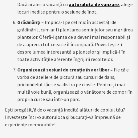
Dacă ai ales o vacanță cu
autorulota de vanzare
, alege
locuri inedite pentru o sesiune de înot.
Grădinăriți –
Implică-l pe cel mic în activități de
grădinărit, cum ar fi plantarea semințelor sau îngrijirea
plantelor. Oferă-i șansa de a deveni mai responsabil și
de a aprecia tot ceea ce îl înconjoară. Povestește-i
despre lumea interesantă a plantelor și implică-l în
toate activitățile aferente îngrijirii recoltelor.
Organizează sesiuni de creație în aer liber –
Fie că e
vorba de ateliere de pictură sau cursuri de dans,
prichindelul tău se va distra pe cinste. Pentru și mai
multă voie bună, organizează o vânătoare de comori în
propria curte sau într-un parc.
Ești pregătit/ă de o vacanță inedită alături de copilul tău?
Investește într-o autorulota și bucurați-vă împreună de
experiențe memorabile!