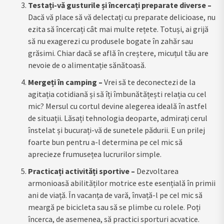
Testați-vă gusturile și încercați preparate diverse –
Dacă vă place să vă delectați cu preparate delicioase, nu
ezita să încercați cât mai multe rețete. Totuși, ai grijă
să nu exagerezi cu produsele bogate în zahăr sau
grăsimi. Chiar dacă se află în creștere, micuțul tău are
nevoie de o alimentație sănătoasă.
Mergeți în camping –
Vrei să te deconectezi de la
agitația cotidiană și să îți îmbunătățești relația cu cel
mic? Mersul cu cortul devine alegerea ideală în astfel
de situații. Lăsați tehnologia deoparte, admirați cerul
înstelat și bucurați-vă de sunetele pădurii. E un prilej
foarte bun pentru a-l determina pe cel mic să
aprecieze frumusețea lucrurilor simple.
Practicați activități sportive –
Dezvoltarea
armonioasă abilităților motrice este esențială în primii
ani de viață. În vacanța de vară, învață-l pe cel mic să
meargă pe bicicleta sau să se plimbe cu rolele. Poți
încerca, de asemenea, să practici sporturi acvatice.