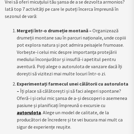
Vrei să oferi micuțului tău șansa de a se dezvolta armonios?
Iată top 7 activități pe care le puteți încerca împreună în
sezonul de vară:
Mergeți într-o drumeție montană –
Organizează
drumeții montane sau în parcuri naționale, unde copiii
pot explora natura și pot admira peisajele frumoase.
Vorbește-i celui mic despre importanța protejării
mediului înconjurător și insuflă-i apetitul pentru
aventură. Poți alege o autorulota de vanzare dacă îți
dorești să vizitezi mai multe locuri într-o zi.
Experimentați farmecul unei călătorii cu autorulota
–
Îți place să călătorești și să faci alegeri spontane?
Oferă-i și celui mic șansa de a-și descoperi o asemenea
pasiune și planificați împreună o excursie cu
autorulota
. Alege un model de calitate, de la
producători de încredere și te vei bucura mai mult ca
sigur de experiențe reușite.