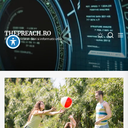
Skip
to
the
content
THEPREACH.RO
PR - Comunicate - Stiri si informatii utile