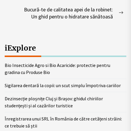
navigation
post:
Bucură-te de calitatea apei de la robinet:
Nex
Un ghid pentru o hidratare sănătoasă
pos
iExplore
Bio Insecticide Agro si Bio Acaricide: protectie pentru
gradina cu Produse Bio
Sigilarea dentară la copii: un scut simplu împotriva cariilor
Dezinsecție ploșnițe Cluj și Brașov: ghidul chiriilor
studențești și al cazărilor turistice
Înregistrarea unui SRL în România de către cetățeni străini:
ce trebuie să știi