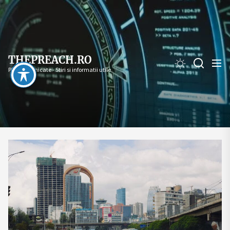
Skip
to
the
content
THEPREACH.RO
PR - Comunicate - Stiri si informatii utile