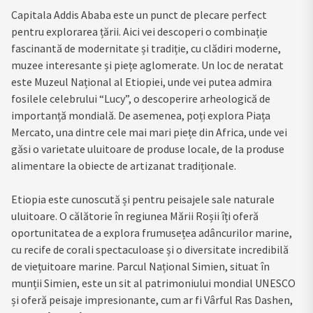
Capitala Addis Ababa este un punct de plecare perfect
pentru explorarea țării. Aici vei descoperi o combinație
fascinantă de modernitate și tradiție, cu clădiri moderne,
muzee interesante și piețe aglomerate. Un loc de neratat
este Muzeul Național al Etiopiei, unde vei putea admira
fosilele celebrului “Lucy”, o descoperire arheologică de
importanță mondială. De asemenea, poți explora Piața
Mercato, una dintre cele mai mari piețe din Africa, unde vei
găsi o varietate uluitoare de produse locale, de la produse
alimentare la obiecte de artizanat tradiționale.
Etiopia este cunoscută și pentru peisajele sale naturale
uluitoare. O călătorie în regiunea Mării Roșii îți oferă
oportunitatea de a explora frumusețea adâncurilor marine,
cu recife de corali spectaculoase și o diversitate incredibilă
de viețuitoare marine. Parcul Național Simien, situat în
munții Simien, este un sit al patrimoniului mondial UNESCO
și oferă peisaje impresionante, cum ar fi Vârful Ras Dashen,