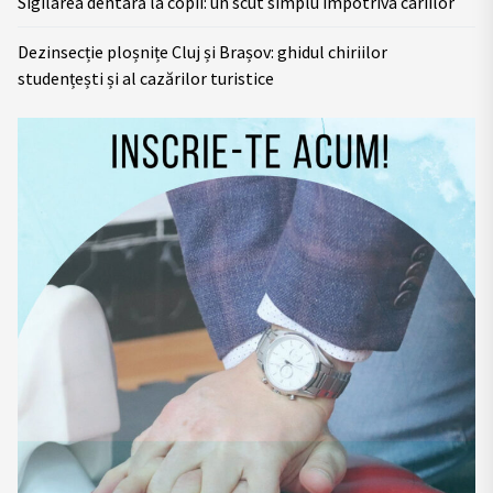
Sigilarea dentară la copii: un scut simplu împotriva cariilor
Dezinsecție ploșnițe Cluj și Brașov: ghidul chiriilor
studențești și al cazărilor turistice