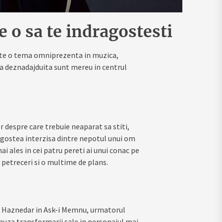
e o sa te indragostesti
este o tema omniprezenta in muzica,
ea deznadajduita sunt mereu in centrul
or despre care trebuie neaparat sa stiti,
agostea interzisa dintre nepotul unui om
i ales in cei patru pereti ai unui conac pe
 petreceri si o multime de plans.
lül Haznedar in Ask-i Memnu, urmatorul
cauza transformarii sale in personajul mai