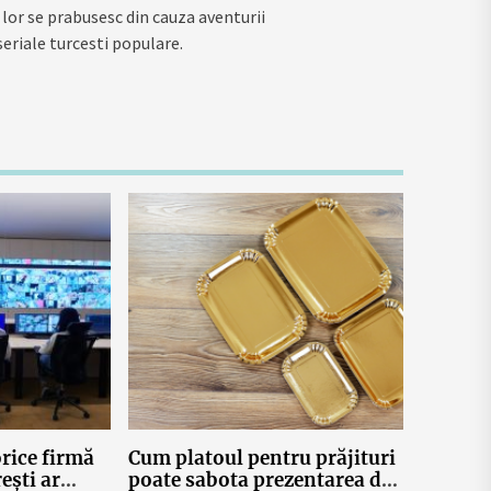
 lor se prabusesc din cauza aventurii
seriale turcesti populare.
orice firmă
Cum platoul pentru prăjituri
ești ar
poate sabota prezentarea din