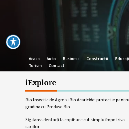
Skip
to
the
content
Acasa
Auto
Business
Constructii
Educaț
Turism
Contact
iExplore
Bio Insecticide Agro si Bio Acaricide: protectie pentr
gradina cu Produse Bio
Sigilarea dentară la copii: un scut simplu împotriva
cariilor