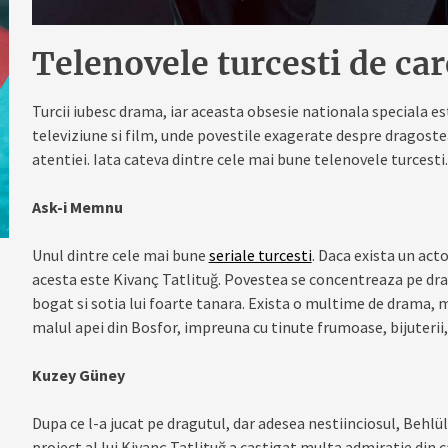
Telenovele turcesti de car
Turcii iubesc drama, iar aceasta obsesie nationala speciala 
televiziune si film, unde povestile exagerate despre dragost
atentiei. Iata cateva dintre cele mai bune telenovele turcesti.
Ask-i Memnu
Unul dintre cele mai bune
seriale turcesti
. Daca exista un act
acesta este Kivanç Tatlituğ. Povestea se concentreaza pe dr
bogat si sotia lui foarte tanara. Exista o multime de drama, ma
malul apei din Bosfor, impreuna cu tinute frumoase, bijuterii,
Kuzey Güney
Dupa ce l-a jucat pe dragutul, dar adesea nestiinciosul, Beh
proiect al lui Kivanç Tatlituğ a castigat multa admiratie din 