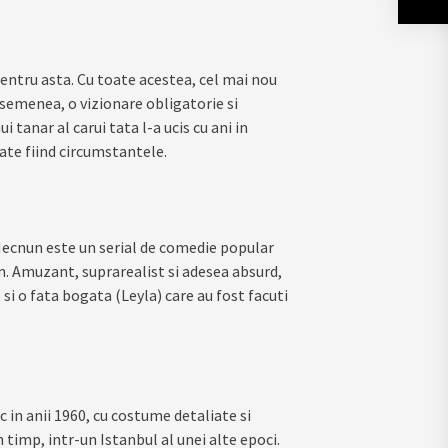
ntru asta. Cu toate acestea, cel mai nou
asemenea, o vizionare obligatorie si
 tanar al carui tata l-a ucis cu ani in
ate fiind circumstantele.
 Mecnun este un serial de comedie popular
n. Amuzant, suprarealist si adesea absurd,
si o fata bogata (Leyla) care au fost facuti
 in anii 1960, cu costume detaliate si
 timp, intr-un Istanbul al unei alte epoci.