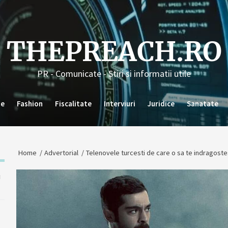
THEPREACH.RO
PR - Comunicate - Stiri si informatii utile
ie
Fashion
Fiscalitate
Interviuri
Juridice
Sanatate
Home
Advertorial
Telenovele turcesti de care o sa te indragoste
u