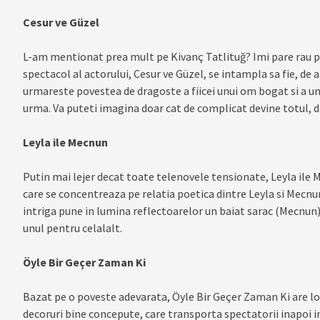
Cesur ve Güzel
L-am mentionat prea mult pe Kivanç Tatlituğ? Imi pare rau pe
spectacol al actorului, Cesur ve Güzel, se intampla sa fie, de 
urmareste povestea de dragoste a fiicei unui om bogat si a unui
urma. Va puteti imagina doar cat de complicat devine totul, d
Leyla ile Mecnun
Putin mai lejer decat toate telenovele tensionate, Leyla ile
care se concentreaza pe relatia poetica dintre Leyla si Mecnu
intriga pune in lumina reflectoarelor un baiat sarac (Mecnun) 
unul pentru celalalt.
Öyle Bir Geçer Zaman Ki
Bazat pe o poveste adevarata, Öyle Bir Geçer Zaman Ki are loc
decoruri bine concepute, care transporta spectatorii inapoi in