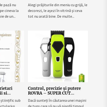
 unei afaceri
vitrina cofetăriei fără să-ți
de pază nu
Alegi prăjiturile din meniu cu grijă, le
dai seama
pe cineva la
decorezi, le așezi în vitrină și ceva
ie de un...
tot nu arată bine. De multe...
ietari
Control, precizie și putere
i si
ROVRA – SUPER CUT
e cu o
explicată pe înțelesul dvs.
științific sub
Dacă sunteți în căutarea unei mașini
la
ctularius,
de tuns care să nu vă piardă timpul,