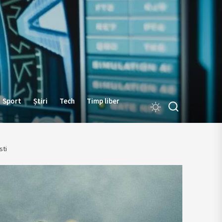
Sport
Știri
Tech
Timp liber
sti