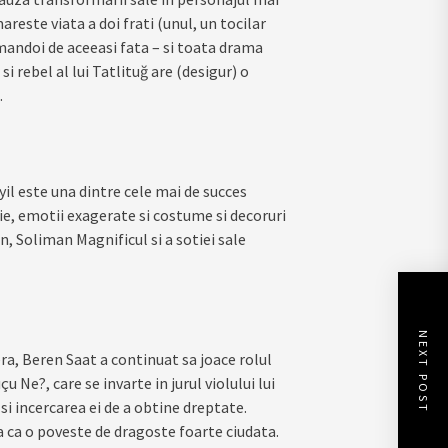
reste viata a doi frati (unul, un tocilar
amandoi de aceeasi fata – si toata drama
 rebel al lui Tatlituğ are (desigur) o
.
l este una dintre cele mai de succes
ie, emotii exagerate si costume si decoruri
, Soliman Magnificul si a sotiei sale
NEXT POST
ra, Beren Saat a continuat sa joace rolul
 Ne?, care se invarte in jurul violului lui
si incercarea ei de a obtine dreptate.
a ca o poveste de dragoste foarte ciudata.