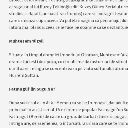
atragator al lui Kuzey Tekinoğlu din Kuzey Güney. Serialul urma
studios; celalalt, un baiat rau frumos) care se indragostesc 
care urmeaza dupa aceea. Va puteti imagina ca personajul dur si
latura mai blanda, ceea ce le face pe doamne sa se dezlantuie
Muhtesem Yüzyil
Situata in timpul domniei Imperiului Otoman, Muhtesem Yüzyi
drame turcesti de epoca, cu o multime de rasturnari de situat
uimitoare. Intriga se concentreaza pe viata sultanului otoman
Hürrem Sultan.
Fatmagül’ün Suçu Ne?
Dupa succesul ei in Ask-i Memnu ca sotie frumoasa, dar adulte
principal in acest serial TV extrem de popular Fatmagül’ün Suçu
Fatmagül (Beren) de catre un grup. de barbati tineri si bogati 
Intriga are, de asemenea, o intorsatura uriasa care se termin