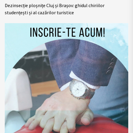
Dezinsecție ploșnițe Cluj și Brașov: ghidul chiriilor
studențești și al cazărilor turistice