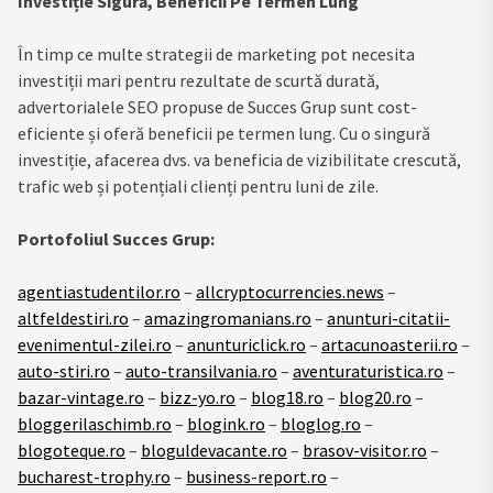
Investiție Sigură, Beneficii Pe Termen Lung
În timp ce multe strategii de marketing pot necesita
investiții mari pentru rezultate de scurtă durată,
advertorialele SEO propuse de Succes Grup sunt cost-
eficiente și oferă beneficii pe termen lung. Cu o singură
investiție, afacerea dvs. va beneficia de vizibilitate crescută,
trafic web și potențiali clienți pentru luni de zile.
Portofoliul Succes Grup:
agentiastudentilor.ro
–
allcryptocurrencies.news
–
altfeldestiri.ro
–
amazingromanians.ro
–
anunturi-citatii-
evenimentul-zilei.ro
–
anunturiclick.ro
–
artacunoasterii.ro
–
auto-stiri.ro
–
auto-transilvania.ro
–
aventuraturistica.ro
–
bazar-vintage.ro
–
bizz-yo.ro
–
blog18.ro
–
blog20.ro
–
bloggerilaschimb.ro
–
blogink.ro
–
bloglog.ro
–
blogoteque.ro
–
bloguldevacante.ro
–
brasov-visitor.ro
–
bucharest-trophy.ro
–
business-report.ro
–