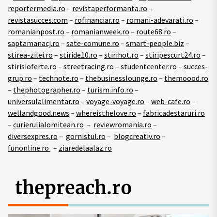
reportermedia.ro
–
revistaperformanta.ro
–
revistasucces.com
–
rofinanciar.ro
–
romani-adevarati.ro
–
romanianpost.ro
–
romanianweek.ro
–
route68.ro
–
saptamanacj.ro
–
sate-comune.ro
–
smart-people.biz
–
stirea-zilei.ro
–
stiride10.ro
–
stirihot.ro
–
stiripescurt24.ro
–
stirisioferte.ro
–
streetracing.ro
–
studentcenter.ro
–
succes-
grup.ro
–
technote.ro
–
thebusinesslounge.ro
–
themoood.ro
–
thephotographer.ro
–
turism.info.ro
–
universulalimentar.ro
–
voyage-voyage.ro
–
web-cafe.ro
–
wellandgood.news
–
whereisthelove.ro
–
fabricadestaruri.ro
–
curierulialomitean.ro
–
reviewromania.ro
–
diversexpres.ro
–
gornistul.ro
–
blogcreativ.ro
–
funonline.ro
–
ziaredelaalaz.ro
thepreach.ro