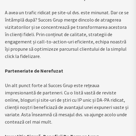
A avea un trafic ridicat pe site-ul dvs. este minunat. Dar ce se
întâmplă după? Succes Grup merge dincolo de atragerea
vizitatorilor și se concentrează pe transformarea acestora
în clienți fideli. Prin conținut de calitate, strategii de
engagement și call-to-action-uri eficiente, echipa noastră
își propune să optimizeze parcursul clientului de la simplul
click la fidelizare.
Parteneriate de Nerefuzat
Un alt punct forte al Succes Grup este rețeaua
impresionantă de parteneri. Cu o listă vastă de reviste
online, bloguri și site-uri de știri cu IP unic și DA-PA ridicat,
clienții noștri beneficiază de avantajul unei expuneri vaste și
variate. Asta înseamnă că mesajul dvs. va ajunge acolo unde
contează cel mai mult.