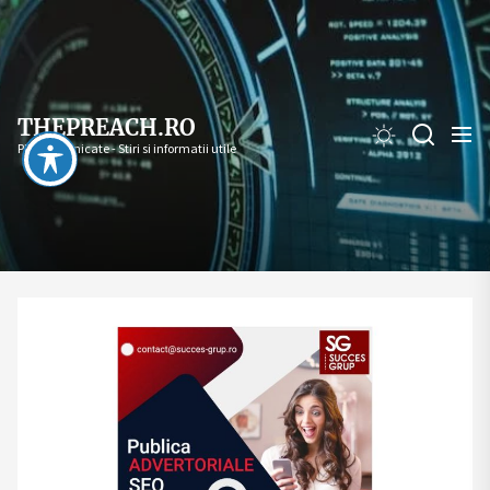
Skip
to
the
content
THEPREACH.RO
PR - Comunicate - Stiri si informatii utile