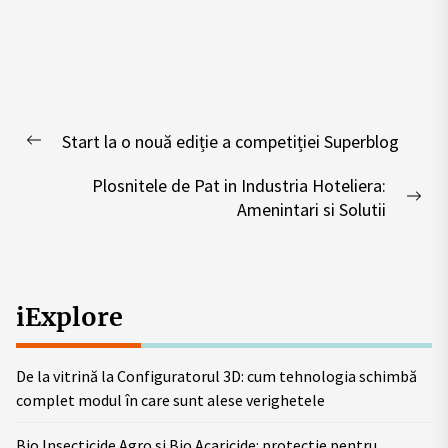
Post
Start la o nouă ediție a competiției Superblog
navigation
Previous
post:
Plosnitele de Pat in Industria Hoteliera:
Nex
Amenintari si Solutii
pos
iExplore
De la vitrină la Configuratorul 3D: cum tehnologia schimbă
complet modul în care sunt alese verighetele
Bio Insecticide Agro si Bio Acaricide: protectie pentru