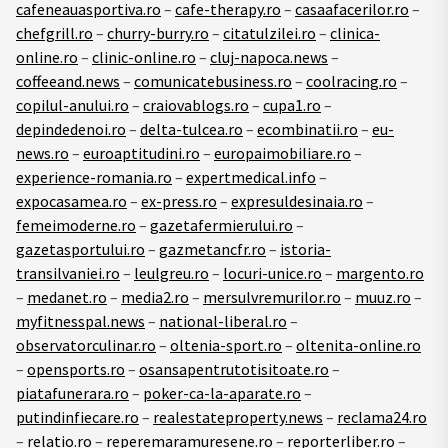
cafeneauasportiva.ro
–
cafe-therapy.ro
–
casaafacerilor.ro
–
chefgrill.ro
–
churry-burry.ro
–
citatulzilei.ro
–
clinica-
online.ro
–
clinic-online.ro
–
cluj-napoca.news
–
coffeeand.news
–
comunicatebusiness.ro
–
coolracing.ro
–
copilul-anului.ro
–
craiovablogs.ro
–
cupa1.ro
–
depindedenoi.ro
–
delta-tulcea.ro
–
ecombinatii.ro
–
eu-
news.ro
–
euroaptitudini.ro
–
europaimobiliare.ro
–
experience-romania.ro
–
expertmedical.info
–
expocasamea.ro
–
ex-press.ro
–
expresuldesinaia.ro
–
femeimoderne.ro
–
gazetafermierului.ro
–
gazetasportului.ro
–
gazmetancfr.ro
–
istoria-
transilvaniei.ro
–
leulgreu.ro
–
locuri-unice.ro
–
margento.ro
–
medanet.ro
–
media2.ro
–
mersulvremurilor.ro
–
muuz.ro
–
myfitnesspal.news
–
national-liberal.ro
–
observatorculinar.ro
–
oltenia-sport.ro
–
oltenita-online.ro
–
opensports.ro
–
osansapentrutotisitoate.ro
–
piatafunerara.ro
–
poker-ca-la-aparate.ro
–
putindinfiecare.ro
–
realestateproperty.news
–
reclama24.ro
–
relatio.ro
–
reperemaramuresene.ro
–
reporterliber.ro
–