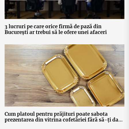
3 lucruri pe care orice firmă de pază din
București ar trebui să le ofere unei afaceri
Cum platoul pentru prăjituri poate sabota
prezentarea din vitrina cofetăriei fără să-ți dai
seama