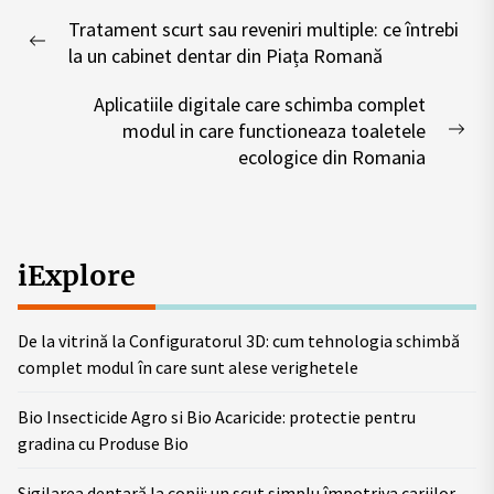
Post
Tratament scurt sau reveniri multiple: ce întrebi
navigation
Previous
la un cabinet dentar din Piața Romană
post:
Aplicatiile digitale care schimba complet
modul in care functioneaza toaletele
Nex
ecologice din Romania
pos
iExplore
De la vitrină la Configuratorul 3D: cum tehnologia schimbă
complet modul în care sunt alese verighetele
Bio Insecticide Agro si Bio Acaricide: protectie pentru
gradina cu Produse Bio
Sigilarea dentară la copii: un scut simplu împotriva cariilor