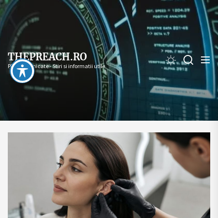
Skip
to
the
content
THEPREACH.RO
PR - Comunicate - Stiri si informatii utile