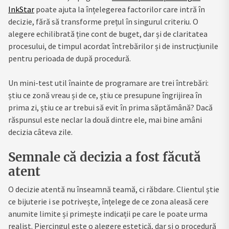
InkStar
poate ajuta la înțelegerea factorilor care intră în
decizie, fără să transforme prețul în singurul criteriu. O
alegere echilibrată ține cont de buget, dar și de claritatea
procesului, de timpul acordat întrebărilor și de instrucțiunile
pentru perioada de după procedură.
Un mini-test util înainte de programare are trei întrebări:
știu ce zonă vreau și de ce, știu ce presupune îngrijirea în
prima zi, știu ce ar trebui să evit în prima săptămână? Dacă
răspunsul este neclar la două dintre ele, mai bine amâni
decizia câteva zile.
Semnale că decizia a fost făcută
atent
O decizie atentă nu înseamnă teamă, ci răbdare. Clientul știe
ce bijuterie i se potrivește, înțelege de ce zona aleasă cere
anumite limite și primește indicații pe care le poate urma
realist. Piercingul este o alegere estetică, dar și o procedură