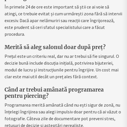
În primele 24 de ore este important să știi ce ai voie să
atingi, ce trebuie evitat și cum urmărești zona fără să intervii
excesiv. Dacă apar nelămuriri sau reacții care îngrijorează,
este prudent să ceri sfatul specialistului care a făcut
procedura.
Merită să aleg salonul doar după preț?
Prețul este un criteriu real, dar nu ar trebui să fie singurul. O
decizie bună include discuția inițială, potrivirea bijuteriei,
modul de lucru și instrucțiunile pentru îngrijire. Un cost mai
clar este mai util decât un preț ales fără context.
Când ar trebui amânată programarea
pentru piercing?
Programarea merită amânată când nu ești sigur de zonă, nu
înțelegi îngrijirea sau alegi impulsiv doar pentru că ai văzut o
fotografie. Câteva zile de documentare pot preveni stres,
retușuri de decizie și așteptări nerealiste.