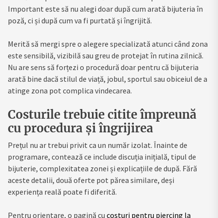
Important este să nu alegi doar după cum arată bijuteria în
poză, ci și după cum va fi purtată și îngrijită.
Merită să mergi spre o alegere specializată atunci când zona
este sensibilă, vizibilă sau greu de protejat în rutina zilnică.
Nu are sens să forțezi o procedură doar pentru că bijuteria
arată bine dacă stilul de viață, jobul, sportul sau obiceiul de a
atinge zona pot complica vindecarea.
Costurile trebuie citite împreună
cu procedura și îngrijirea
Prețul nu ar trebui privit ca un număr izolat. Înainte de
programare, contează ce include discuția inițială, tipul de
bijuterie, complexitatea zonei și explicațiile de după. Fără
aceste detalii, două oferte pot părea similare, deși
experiența reală poate fi diferită.
Pentru orientare, o pagină cu
costuri pentru piercing la