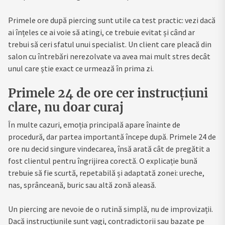
Primele ore după piercing sunt utile ca test practic: vezi dacă
ai înțeles ce ai voie să atingi, ce trebuie evitat și când ar
trebui să ceri sfatul unui specialist. Un client care pleacă din
salon cu întrebări nerezolvate va avea mai mult stres decât
unul care știe exact ce urmează în prima zi.
Primele 24 de ore cer instrucțiuni
clare, nu doar curaj
În multe cazuri, emoția principală apare înainte de
procedură, dar partea importantă începe după. Primele 24 de
ore nu decid singure vindecarea, însă arată cât de pregătit a
fost clientul pentru îngrijirea corectă. O explicație bună
trebuie să fie scurtă, repetabilă și adaptată zonei: ureche,
nas, sprânceană, buric sau altă zonă aleasă.
Un piercing are nevoie de o rutină simplă, nu de improvizații.
Dacă instrucțiunile sunt vagi, contradictorii sau bazate pe