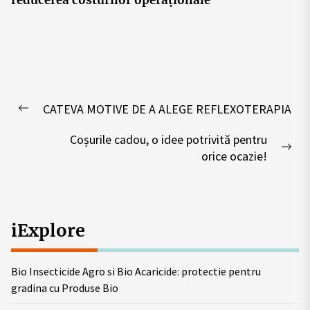
reducerea costurilor operaționale
Post
CATEVA MOTIVE DE A ALEGE REFLEXOTERAPIA
navigation
Previous
post:
Coșurile cadou, o idee potrivită pentru
Nex
orice ocazie!
pos
iExplore
Bio Insecticide Agro si Bio Acaricide: protectie pentru
gradina cu Produse Bio