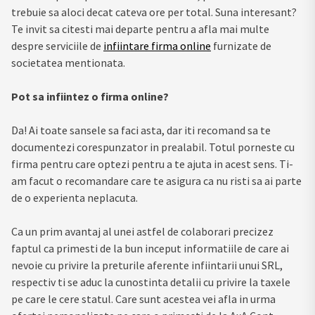
trebuie sa aloci decat cateva ore per total. Suna interesant?
Te invit sa citesti mai departe pentru a afla mai multe
despre serviciile de
infiintare firma online
furnizate de
societatea mentionata.
Pot sa infiintez o firma online?
Da! Ai toate sansele sa faci asta, dar iti recomand sa te
documentezi corespunzator in prealabil. Totul porneste cu
firma pentru care optezi pentru a te ajuta in acest sens. Ti-
am facut o recomandare care te asigura ca nu risti sa ai parte
de o experienta neplacuta.
Ca un prim avantaj al unei astfel de colaborari precizez
faptul ca primesti de la bun inceput informatiile de care ai
nevoie cu privire la preturile aferente infiintarii unui SRL,
respectiv ti se aduc la cunostinta detalii cu privire la taxele
pe care le cere statul. Care sunt acestea vei afla in urma