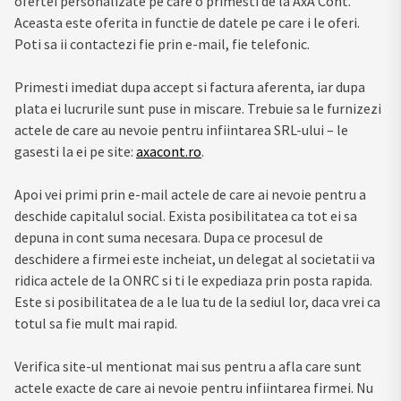
ofertei personalizate pe care o primesti de la AxA Cont.
Aceasta este oferita in functie de datele pe care i le oferi.
Poti sa ii contactezi fie prin e-mail, fie telefonic.
Primesti imediat dupa accept si factura aferenta, iar dupa
plata ei lucrurile sunt puse in miscare. Trebuie sa le furnizezi
actele de care au nevoie pentru infiintarea SRL-ului – le
gasesti la ei pe site:
axacont.ro
.
Apoi vei primi prin e-mail actele de care ai nevoie pentru a
deschide capitalul social. Exista posibilitatea ca tot ei sa
depuna in cont suma necesara. Dupa ce procesul de
deschidere a firmei este incheiat, un delegat al societatii va
ridica actele de la ONRC si ti le expediaza prin posta rapida.
Este si posibilitatea de a le lua tu de la sediul lor, daca vrei ca
totul sa fie mult mai rapid.
Verifica site-ul mentionat mai sus pentru a afla care sunt
actele exacte de care ai nevoie pentru infiintarea firmei. Nu