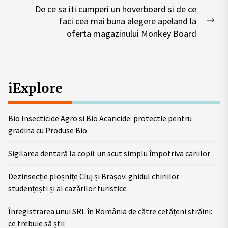
post:
De ce sa iti cumperi un hoverboard si de ce
faci cea mai buna alegere apeland la
Nex
oferta magazinului Monkey Board
pos
iExplore
Bio Insecticide Agro si Bio Acaricide: protectie pentru
gradina cu Produse Bio
Sigilarea dentară la copii: un scut simplu împotriva cariilor
Dezinsecție ploșnițe Cluj și Brașov: ghidul chiriilor
studențești și al cazărilor turistice
Înregistrarea unui SRL în România de către cetățeni străini:
ce trebuie să știi