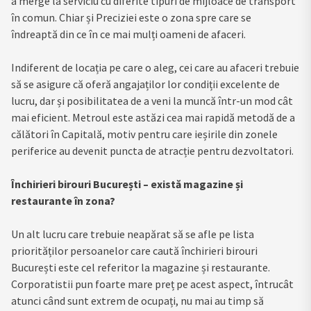
a merge la serviciu cu diferite tipuri de mijloace de transport
în comun. Chiar și Preciziei este o zona spre care se
îndreaptă din ce în ce mai mulți oameni de afaceri.
Indiferent de locația pe care o aleg, cei care au afaceri trebuie
să se asigure că oferă angajaților lor condiții excelente de
lucru, dar și posibilitatea de a veni la muncă într-un mod cât
mai eficient. Metroul este astăzi cea mai rapidă metodă de a
călători în Capitală, motiv pentru care ieșirile din zonele
periferice au devenit puncta de atracție pentru dezvoltatori.
Închirieri birouri București – există magazine și
restaurante în zona?
Un alt lucru care trebuie neapărat să se afle pe lista
priorităților persoanelor care caută închirieri birouri
București este cel referitor la magazine și restaurante.
Corporatistii pun foarte mare preț pe acest aspect, întrucât
atunci când sunt extrem de ocupați, nu mai au timp să