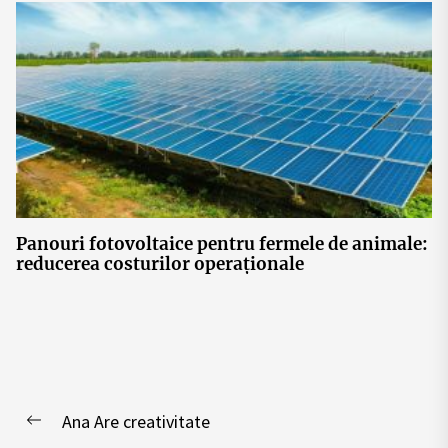
Panouri fotovoltaice pentru fermele de animale:
reducerea costurilor operaționale
Post
Ana Are creativitate
navigation
Previous