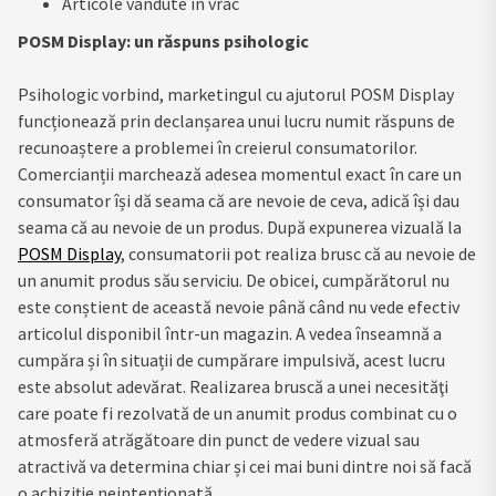
Articole vândute în vrac
POSM Display: un răspuns psihologic
Psihologic vorbind, marketingul cu ajutorul POSM Display
funcționează prin declanșarea unui lucru numit răspuns de
recunoaștere a problemei în creierul consumatorilor.
Comercianții marchează adesea momentul exact în care un
consumator își dă seama că are nevoie de ceva, adică își dau
seama că au nevoie de un produs. După expunerea vizuală la
POSM Display
, consumatorii pot realiza brusc că au nevoie de
un anumit produs său serviciu. De obicei, cumpărătorul nu
este conștient de această nevoie până când nu vede efectiv
articolul disponibil într-un magazin. A vedea înseamnă a
cumpăra și în situații de cumpărare impulsivă, acest lucru
este absolut adevărat. Realizarea bruscă a unei necesităţi
care poate fi rezolvată de un anumit produs combinat cu o
atmosferă atrăgătoare din punct de vedere vizual sau
atractivă va determina chiar și cei mai buni dintre noi să facă
o achiziție neintenționată.