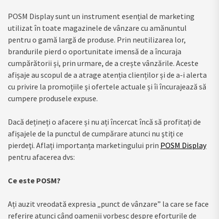
POSM Display sunt un instrument esențial de marketing
utilizat în toate magazinele de vânzare cu amănuntul
pentru o gamă largă de produse. Prin neutilizarea lor,
brandurile pierd o oportunitate imensă de a încuraja
cumpărătorii și, prin urmare, de a crește vânzările. Aceste
afișaje au scopul de a atrage atenția clienților și de a-i alerta
cu privire la promoțiile şi ofertele actuale și îi încurajează să
cumpere produsele expuse.
Dacă dețineți o afacere și nu ați încercat încă să profitați de
afișajele de la punctul de cumpărare atunci nu ştiţi ce
pierdeţi. Aflați importanța marketingului prin
POSM Display
pentru afacerea dvs:
Ce este POSM?
Ați auzit vreodată expresia „punct de vânzare” la care se face
referire atunci când oamenii vorbesc despre eforturile de