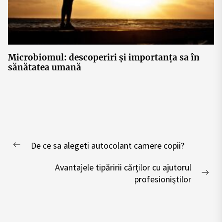
Microbiomul: descoperiri și importanța sa în
sănătatea umană
Post
De ce sa alegeti autocolant camere copii?
navigation
Previous
post:
Avantajele tipăririi cărţilor cu ajutorul
Nex
profesioniştilor
pos