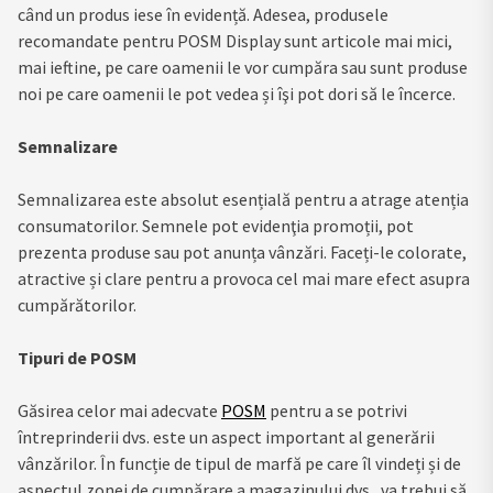
când un produs iese în evidență. Adesea, produsele
recomandate pentru POSM Display sunt articole mai mici,
mai ieftine, pe care oamenii le vor cumpăra sau sunt produse
noi pe care oamenii le pot vedea și îşi pot dori să le încerce.
Semnalizare
Semnalizarea este absolut esențială pentru a atrage atenția
consumatorilor. Semnele pot evidenţia promoții, pot
prezenta produse sau pot anunța vânzări. Faceți-le colorate,
atractive și clare pentru a provoca cel mai mare efect asupra
cumpărătorilor.
Tipuri de POSM
Găsirea celor mai adecvate
POSM
pentru a se potrivi
întreprinderii dvs. este un aspect important al generării
vânzărilor. În funcție de tipul de marfă pe care îl vindeți și de
aspectul zonei de cumpărare a magazinului dvs., va trebui să