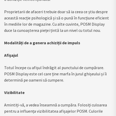
Proprietarii de afaceri trebuie doar să ia ceea ce știu despre
această reacție psihologică și să o pună în funcțiune eficient
în mediile lor de magazine. Cu alte cuvinte, POSM Display
duce la cunoașterea pieței țintă la un nivel cu totul nou.
Modalități de a genera achiziții de impuls
Afişajul
Totul începe cu afișul îndrăgit al punctului de cumpărare.
POSM Display este cel care ţine marfa în jurul ghișeului și îi
determină pe oameni să cumpere.
Vizibilitate
Amintiți-vă, a vedea înseamnă a cumpăra. Folosiți culoarea
pentru a influența vizibilitatea afișajelor POSM. Culorile