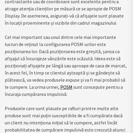
contrastante sau de coordonare sunt excelente pentru a
atrage atenția clienților pe măsură ce se apropie de POSM
Display. De asemenea, asigurați-vă că afișajele sunt plasate
în locații proeminente și vizibile din cadrul magazinului.
Cel mai important sau unul dintre cele mai importante
lucruri de reținut la configurarea POSM-urilor este
poziționarea lor. Dacă poziționarea este greșită, șansa ca
afișajul să încurajeze vânzările este scăzută. Ideea este să
poziționați afișajele pe lângă sau aproape de casa de marcat,
în acest fel, în timp ce clientul așteaptă și se gândește să
plătească, va vedea produsele expuse și va fi mai probabil să
le cumpere. La urma urmei,
POSM
sunt concepute pentru a
încuraja cumpărarea impulsivă.
Produsele care sunt plasate pe rafturi printre multe alte
produse sunt mai puțin susceptibile de a fi cumpărate dacă
un client nu intenționa inițial să le cumpere, astfel încât
probabilitatea de cumpărare impulsivă este crescută atunci