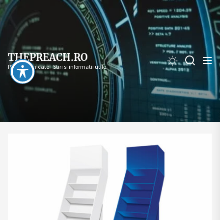
Skip
to
the
content
THEPREACH.RO
PR - Comunicate - Stiri si informatii utile